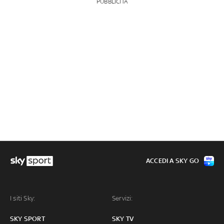
PUBBLICITÀ
ACCEDI A SKY GO
I siti Sky:
Servizi:
SKY SPORT
SKY TV