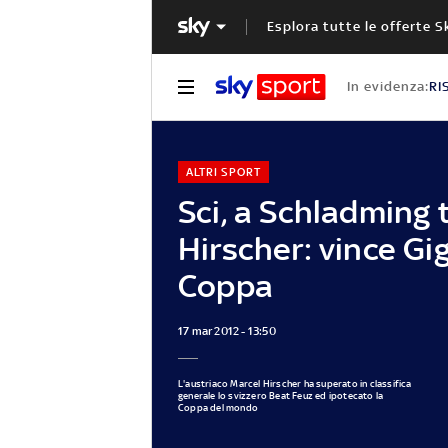
Esplora tutte le offerte S
In evidenza:
RI
ALTRI SPORT
Sci, a Schladming 
Hirscher: vince Gi
Coppa
17 mar 2012 - 13:50
L'austriaco Marcel Hirscher ha superato in classifica
generale lo svizzero Beat Feuz ed ipotecato la
Coppa del mondo