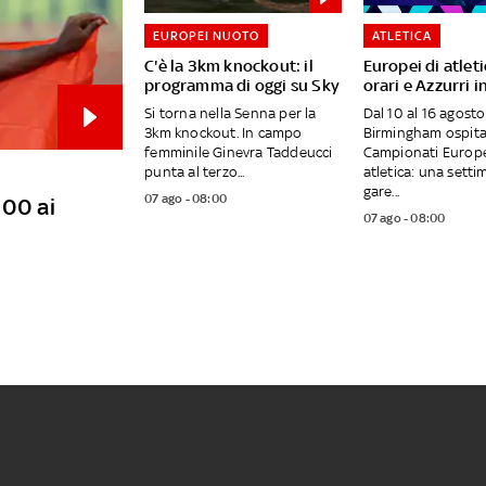
EUROPEI NUOTO
ATLETICA
C'è la 3km knockout: il
Europei di atleti
programma di oggi su Sky
orari e Azzurri i
Si torna nella Senna per la
Dal 10 al 16 agosto
3km knockout. In campo
Birmingham ospita
femminile Ginevra Taddeucci
Campionati Europe
punta al terzo...
atletica: una setti
gare...
07 ago - 08:00
100 ai
07 ago - 08:00