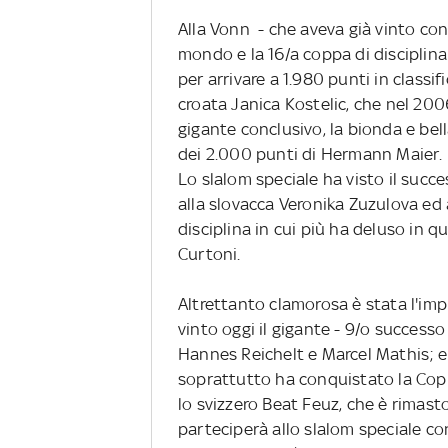
Alla Vonn - che aveva già vinto con
mondo e la 16/a coppa di disciplina
per arrivare a 1.980 punti in classif
croata Janica Kostelic, che nel 20
gigante conclusivo, la bionda e bel
dei 2.000 punti di Hermann Maier.
Lo slalom speciale ha visto il succ
alla slovacca Veronika Zuzulova ed al
disciplina in cui più ha deluso in qu
Curtoni.
Altrettanto clamorosa è stata l'imp
vinto oggi il gigante - 9/o success
Hannes Reichelt e Marcel Mathis; e 
soprattutto ha conquistato la Cop
lo svizzero Beat Feuz, che è rimas
parteciperà allo slalom speciale con