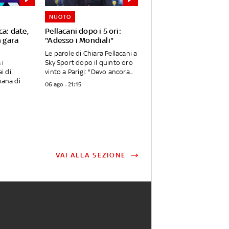
NUOTO
ca: date,
Pellacani dopo i 5 ori:
n gara
"Adesso i Mondiali"
Le parole di Chiara Pellacani a
 i
Sky Sport dopo il quinto oro
i di
vinto a Parigi: "Devo ancora...
mana di
06 ago - 21:15
VAI ALLA SEZIONE