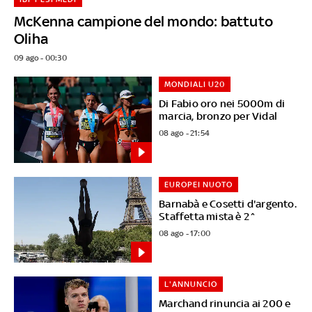
McKenna campione del mondo: battuto
Oliha
09 ago - 00:30
MONDIALI U20
Di Fabio oro nei 5000m di
marcia, bronzo per Vidal
08 ago - 21:54
EUROPEI NUOTO
Barnabà e Cosetti d'argento.
Staffetta mista è 2^
08 ago - 17:00
L'ANNUNCIO
Marchand rinuncia ai 200 e