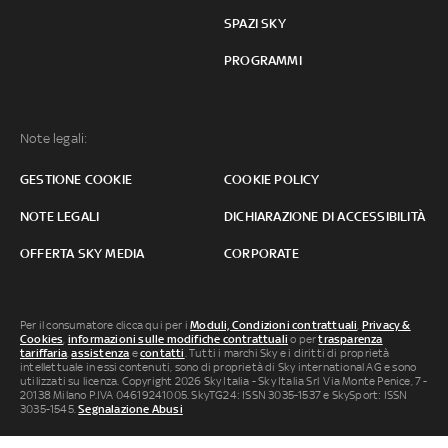
SPAZI SKY
PROGRAMMI
Note legali:
GESTIONE COOKIE
COOKIE POLICY
NOTE LEGALI
DICHIARAZIONE DI ACCESSIBILITÀ
OFFERTA SKY MEDIA
CORPORATE
Per il consumatore clicca qui per i
Moduli, Condizioni contrattuali
,
Privacy &
Cookies
,
informazioni sulle modifiche contrattuali
o per
trasparenza
tariffaria
,
assistenza
e
contatti
. Tutti i marchi Sky e i diritti di proprietà
intellettuale in essi contenuti, sono di proprietà di Sky international AG e sono
utilizzati su licenza. Copyright 2026 Sky Italia - Sky Italia Srl Via Monte Penice, 7 -
20138 Milano P.IVA 04619241005. SkyTG24: ISSN 3035-1537 e SkySport: ISSN
3035-1545.
Segnalazione Abusi