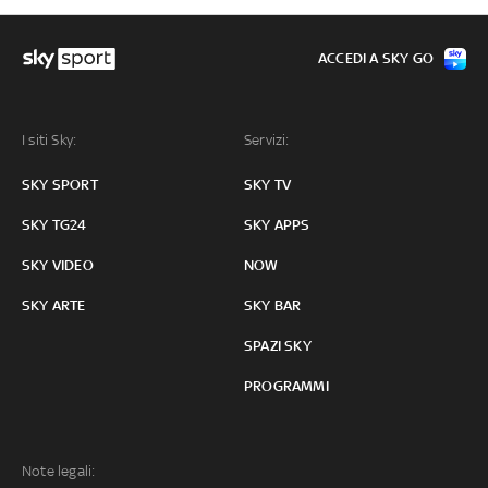
ACCEDI A SKY GO
I siti Sky:
Servizi:
SKY SPORT
SKY TV
SKY TG24
SKY APPS
SKY VIDEO
NOW
SKY ARTE
SKY BAR
SPAZI SKY
PROGRAMMI
Note legali: