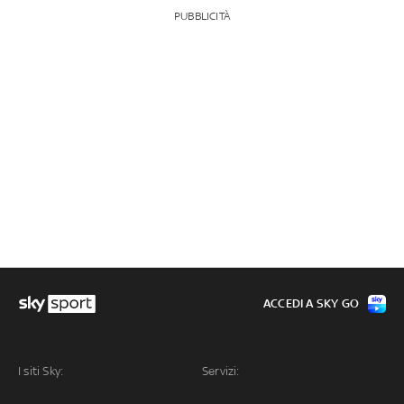
PUBBLICITÀ
ACCEDI A SKY GO
I siti Sky:
Servizi: