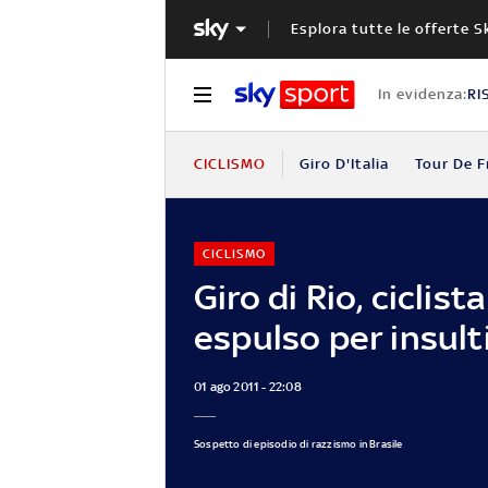
Esplora tutte le offerte S
In evidenza:
RI
CICLISMO
Giro D'Italia
Tour De F
CICLISMO
Giro di Rio, ciclist
espulso per insulti
01 ago 2011 - 22:08
Sospetto di episodio di razzismo in Brasile