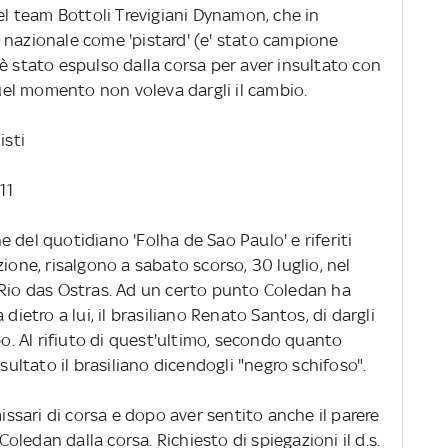
del team Bottoli Trevigiani Dynamon, che in
 nazionale come 'pistard' (e' stato campione
è stato espulso dalla corsa per aver insultato con
quel momento non voleva dargli il cambio.
isti
11
ine del quotidiano 'Folha de Sao Paulo' e riferiti
ione, risalgono a sabato scorso, 30 luglio, nel
 Rio das Ostras. Ad un certo punto Coledan ha
dietro a lui, il brasiliano Renato Santos, di dargli
po. Al rifiuto di quest'ultimo, secondo quanto
nsultato il brasiliano dicendogli "negro schifoso".
missari di corsa e dopo aver sentito anche il parere
 Coledan dalla corsa. Richiesto di spiegazioni il d.s.