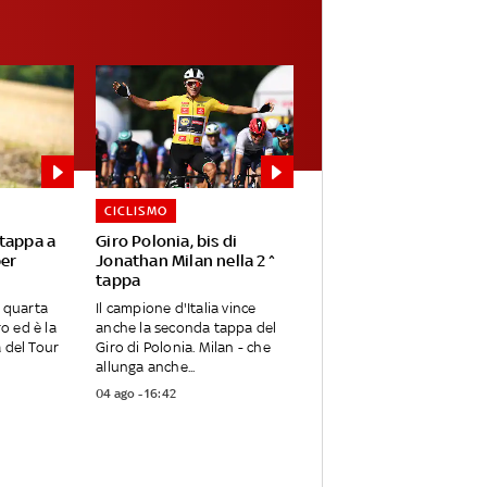
CICLISMO
 tappa a
Giro Polonia, bis di
per
Jonathan Milan nella 2^
tappa
a quarta
Il campione d'Italia vince
o ed è la
anche la seconda tappa del
a del Tour
Giro di Polonia. Milan - che
allunga anche...
04 ago - 16:42