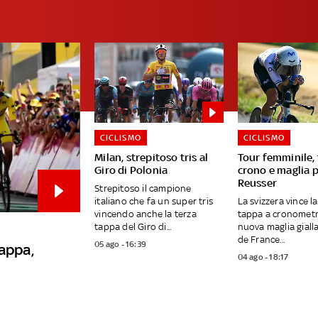
CICLISMO
CICLISMO
Milan, strepitoso tris al
Tour femminile,
Giro di Polonia
crono e maglia 
Reusser
Strepitoso il campione
italiano che fa un super tris
La svizzera vince l
vincendo anche la terza
tappa a cronometr
tappa del Giro di...
nuova maglia giall
de France...
05 ago - 16:39
tappa,
04 ago - 18:17