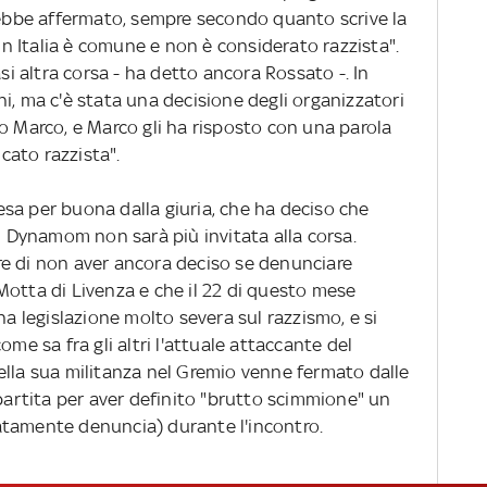
vrebbe affermato, sempre secondo quanto scrive la
 in Italia è comune e non è considerato razzista".
asi altra corsa - ha detto ancora Rossato -. In
i, ma c'è stata una decisione degli organizzatori
o Marco, e Marco gli ha risposto con una parola
icato razzista".
sa per buona dalla giuria, che ha deciso che
ni Dynamom non sarà più invitata alla corsa.
e di non aver ancora deciso se denunciare
Motta di Livenza e che il 22 di questo mese
na legislazione molto severa sul razzismo, e si
ome sa fra gli altri l'attuale attaccante del
ella sua militanza nel Gremio venne fermato dalle
 partita per aver definito "brutto scimmione" un
atamente denuncia) durante l'incontro.