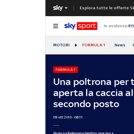
Esplora tutte le offerte S
In evidenza:
RI
MOTORI
FORMULA 1
News
FORMULA 1
Una poltrona per t
aperta la caccia al
secondo posto
09 ott 2013 - 08:11
Alonso tra Raikkonen e Hamilton: sono loro a