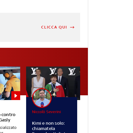
CLICCA QUI
Niccolò Severini
o contro
Gasly
Kimi e non solo:
cializzato
chiamatela
er