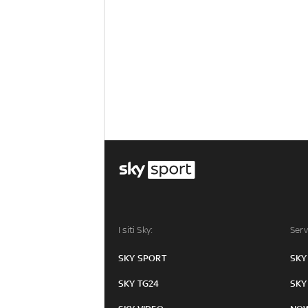
I siti Sky:
Serv
SKY SPORT
SKY
SKY TG24
SKY