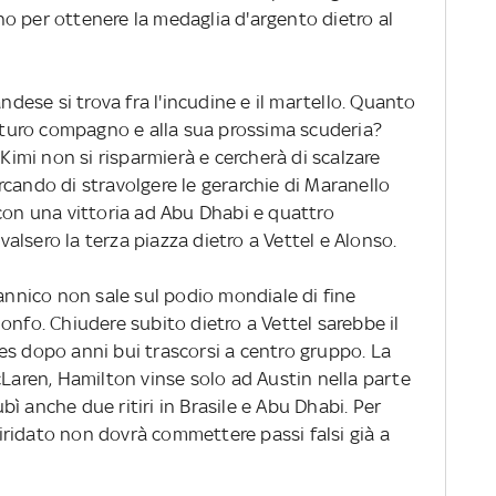
o per ottenere la medaglia d'argento dietro al
landese si trova fra l'incudine e il martello. Quanto
futuro compagno e alla sua prossima scuderia?
mi non si risparmierà e cercherà di scalzare
cando di stravolgere le gerarchie di Maranello
 con una vittoria ad Abu Dhabi e quattro
 valsero la terza piazza dietro a Vettel e Alonso.
tannico non sale sul podio mondiale di fine
onfo. Chiudere subito dietro a Vettel sarebbe il
es dopo anni bui trascorsi a centro gruppo. La
cLaren, Hamilton vinse solo ad Austin nella parte
ì anche due ritiri in Brasile e Abu Dhabi. Per
x iridato non dovrà commettere passi falsi già a