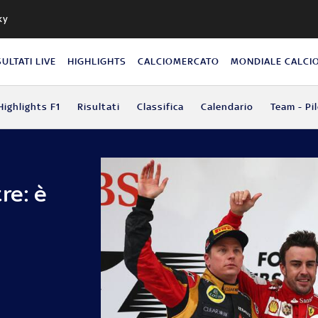
ky
SULTATI LIVE
HIGHLIGHTS
CALCIOMERCATO
MONDIALE CALCI
Highlights F1
Risultati
Classifica
Calendario
Team - Pil
re: è