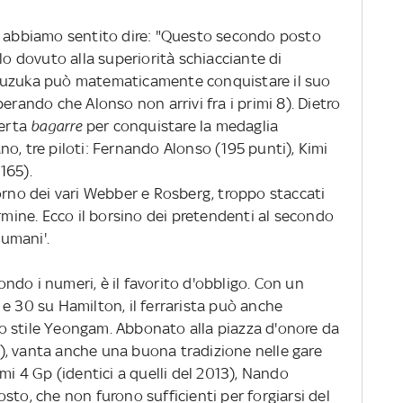
e abbiamo sentito dire: "Questo secondo posto
lo dovuto alla superiorità schiacciante di
Suzuka può matematicamente conquistare il suo
erando che Alonso non arrivi fra i primi 8). Dietro
perta
bagarre
per conquistare la medaglia
mano, tre piloti: Fernando Alonso (195 punti), Kimi
165).
orno dei vari Webber e Rosberg, troppo staccati
ermine. Ecco il borsino dei pretendenti al secondo
'umani'.
ndo i numeri, è il favorito d'obbligo. Con un
e 30 su Hamilton, il ferrarista può anche
o stile Yeongam. Abbonato alla piazza d'onore da
), vanta anche una buona tradizione nelle gare
mi 4 Gp (identici a quelli del 2013), Nando
sto, che non furono sufficienti per forgiarsi del