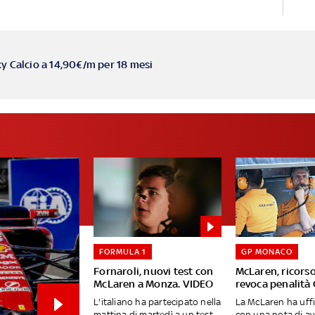
ky Calcio a 14,90€/m per 18 mesi
FORMULA 1
GP MONACO
Fornaroli, nuovi test con
McLaren, ricors
McLaren a Monza. VIDEO
revoca penalità 
L'italiano ha partecipato nella
La McLaren ha uffi
mattina di martedì a un test
con una nota di av