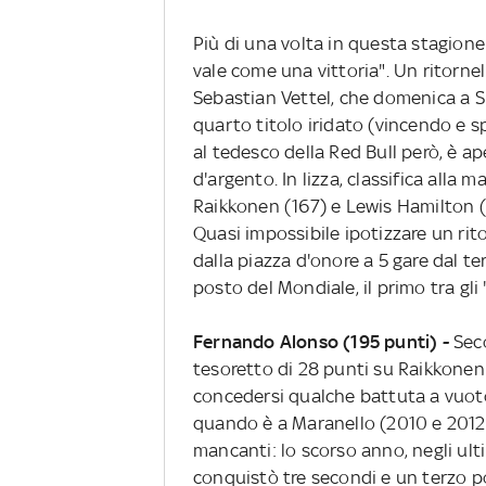
Più di una volta in questa stagion
vale come una vittoria". Un ritornel
Sebastian Vettel, che domenica a 
quarto titolo iridato (vincendo e sp
al tedesco della Red Bull però, è a
d'argento. In lizza, classifica alla 
Raikkonen (167) e Lewis Hamilton (
Quasi impossibile ipotizzare un rit
dalla piazza d'onore a 5 gare dal t
posto del Mondiale, il primo tra gli 
Fernando Alonso (195 punti) -
Seco
tesoretto di 28 punti su Raikkonen 
concedersi qualche battuta a vuot
quando è a Maranello (2010 e 2012
mancanti: lo scorso anno, negli ulti
conquistò tre secondi e un terzo po