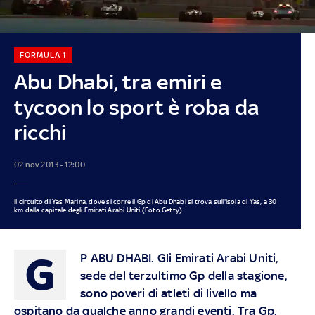
FORMULA 1
Abu Dhabi, tra emiri e
tycoon lo sport è roba da
ricchi
02 nov 2013 - 12:00
Il circuito di Yas Marina, dove si corre il Gp di Abu Dhabi si trova sull'isola di Yas, a 30
km dalla capitale degli Emirati Arabi Uniti (Foto Getty)
G
P ABU DHABI.
Gli Emirati Arabi Uniti,
sede del terzultimo Gp della stagione,
sono poveri di atleti di livello ma
ospitano da qualche anno grandi eventi. Tra Gp,