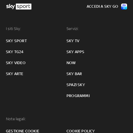
ACCEDI A SKY GO
I siti Sky:
Servizi:
SKY SPORT
SKY TV
SKY TG24
SKY APPS
SKY VIDEO
NOW
SKY ARTE
SKY BAR
SPAZI SKY
PROGRAMMI
Note legali:
GESTIONE COOKIE
COOKIE POLICY