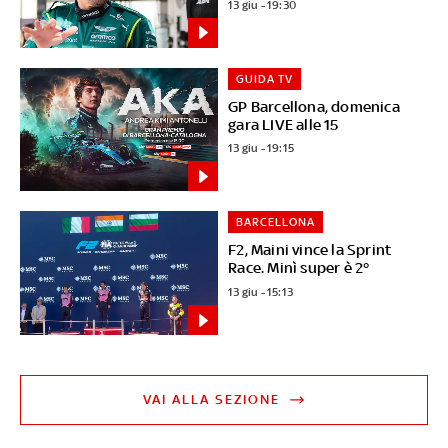
13 giu - 19:30
GUIDA TV
GP Barcellona, domenica
gara LIVE alle 15
13 giu - 19:15
BARCELLONA
F2, Maini vince la Sprint
Race. Minì super è 2°
13 giu - 15:13
VAI ALLA SEZIONE