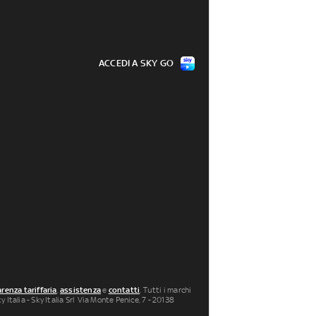
ACCEDI A SKY GO
renza tariffaria
,
assistenza
e
contatti
. Tutti i marchi
 Italia - Sky Italia Srl Via Monte Penice, 7 - 20138