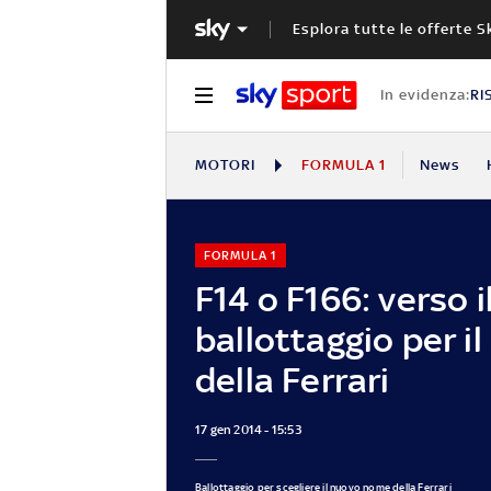
Esplora tutte le offerte S
In evidenza:
RI
MOTORI
FORMULA 1
News
FORMULA 1
F14 o F166: verso i
ballottaggio per i
della Ferrari
17 gen 2014 - 15:53
Ballottaggio per scegliere il nuovo nome della Ferrari