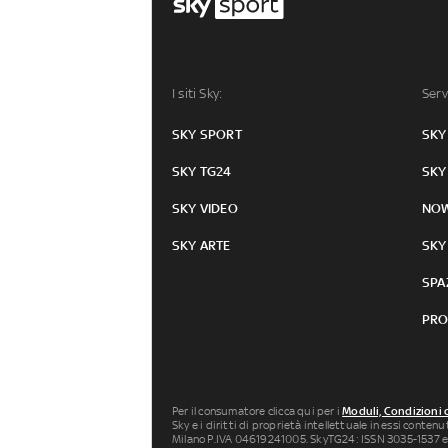
I siti Sky:
Serv
SKY SPORT
SKY
SKY TG24
SKY
SKY VIDEO
NO
SKY ARTE
SKY
SPA
PRO
Per il consumatore clicca qui per i
Moduli, Condizioni 
Sky e i diritti di proprietà intellettuale in essi conten
Milano P.IVA 04619241005. SkyTG24: ISSN 3035-1537 e