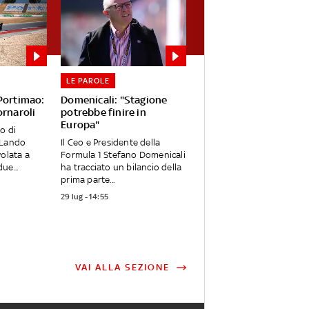
LE PAROLE
 Portimao:
Domenicali: "Stagione
ornaroli
potrebbe finire in
Europa"
o di
 Lando
Il Ceo e Presidente della
volata a
Formula 1 Stefano Domenicali
ue...
ha tracciato un bilancio della
prima parte...
29 lug - 14:55
VAI ALLA SEZIONE