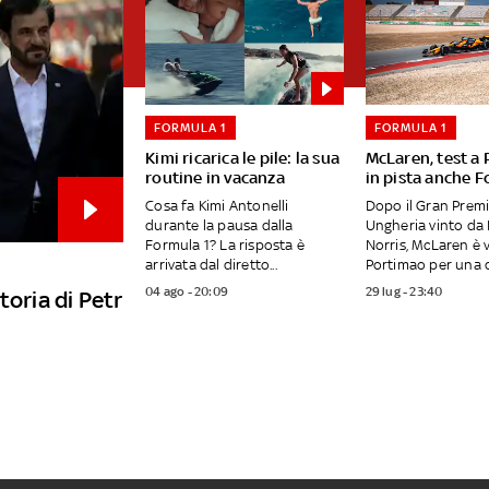
FORMULA 1
FORMULA 1
Kimi ricarica le pile: la sua
McLaren, test a
routine in vacanza
in pista anche F
Cosa fa Kimi Antonelli
Dopo il Gran Premi
durante la pausa dalla
Ungheria vinto da
Formula 1? La risposta è
Norris, McLaren è 
arrivata dal diretto...
Portimao per una d
04 ago - 20:09
29 lug - 23:40
toria di Petr