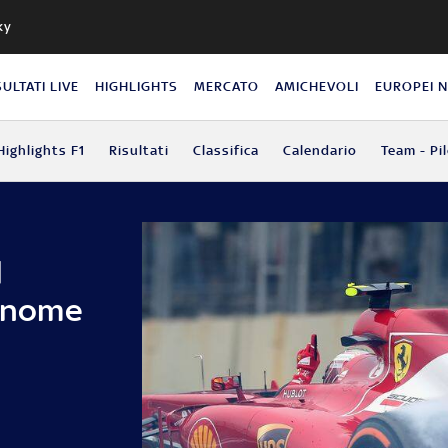
ky
SULTATI LIVE
HIGHLIGHTS
MERCATO
AMICHEVOLI
EUROPEI 
Highlights F1
Risultati
Classifica
Calendario
Team - Pil
l
l nome