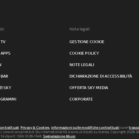
izi:
Note legali:
 TV
GESTIONE COOKIE
 APPS
COOKIE POLICY
W
NOTE LEGALI
 BAR
DICHIARAZIONE DI ACCESSIBILITÀ
ZI SKY
OFFERTA SKY MEDIA
GRAMMI
CORPORATE
contrattuali
,
Privacy & Cookies
,
informazioni sulle modifiche contrattuali
o per
traspa
uti, sono di proprietà di Sky international AG e sono utilizzati su licenza. Copyright 2026 Sky
 SkySport: ISSN 3035-1545.
Segnalazione Abusi