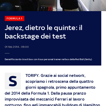
FORMULA 1
Jerez, dietro le quinte: il
backstage dei test
01 feb 2014 - 09:00
Daniel Ricciardo tira di box con il suo personal trainer nel box della Red Bull (Getty)
S
TORIFY.
Grazie ai social network,
scopriamo i retroscena della quattro
giorni spagnola, primo appuntamento
del 2014 della Formula 1. Dalla pausa pranzo
improvvisata dei meccanici Ferrari al lavoro
notturno, fino agli immancabili bulldogs di Hamilton