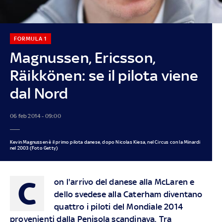
FORMULA 1
Magnussen, Ericsson,
Räikkönen: se il pilota viene
dal Nord
06 feb 2014 - 09:00
Kevin Magnussen è il primo pilota danese, dopo Nicolas Kiesa, nel Circus con la Minardi
nel 2003 (Foto Getty)
C
on l'arrivo del danese alla McLaren e
dello svedese alla Caterham diventano
quattro i piloti del Mondiale 2014
provenienti dalla Penisola scandinava. Tra