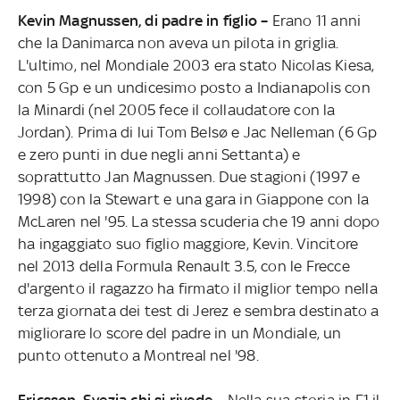
Kevin Magnussen, di padre in figlio –
Erano 11 anni
che la Danimarca non aveva un pilota in griglia.
L'ultimo, nel Mondiale 2003 era stato Nicolas Kiesa,
con 5 Gp e un undicesimo posto a Indianapolis con
la Minardi (nel 2005 fece il collaudatore con la
Jordan). Prima di lui Tom Belsø e Jac Nelleman (6 Gp
e zero punti in due negli anni Settanta) e
soprattutto Jan Magnussen. Due stagioni (1997 e
1998) con la Stewart e una gara in Giappone con la
McLaren nel '95. La stessa scuderia che 19 anni dopo
ha ingaggiato suo figlio maggiore, Kevin. Vincitore
nel 2013 della Formula Renault 3.5, con le Frecce
d'argento il ragazzo ha firmato il miglior tempo nella
terza giornata dei test di Jerez e sembra destinato a
migliorare lo score del padre in un Mondiale, un
punto ottenuto a Montreal nel '98.
Ericsson, Svezia chi si rivede –
Nella sua storia in F1 il