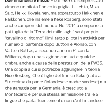
Due finlandesi e mezzo –
Dal 1989 c'è sempre stato
almeno un pilota finnico in griglia. JJ Lehto, Mika
Salo, Heikki Kovalainen, ma soprattutto Häkkinen e
Räikkönen, che insieme a Keke Rosberg, sono stati
anche campioni del mondo. Nel 2014 a comporre la
pattuglia della “Terra dei mille laghi” sarà proprio il
“cavallino di ritorno” Kimi, terzo pilota in attività per
numero di partenze dopo Button e Alonso, con
Valtteri Bottas, al secondo anno in F1 con la
Williams, dopo una stagione con luci e qualche
ombra, anche a causa delle prestazioni della FW35.
Una coppia a cui si potrebbe aggiungere in teoria
Nico Rosberg. Che è figlio del finnico Keke (nato a
Stoccolma da padre finlandese e madre svedese) ma
che gareggia per la Germania, è cresciuto a
Montecarlo e per sua stessa ammissione tra le 5
lingue che parla fluentemente non c'è il finlandese.