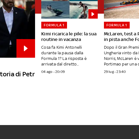
FORMULA 1
FORMULA 1
Kimi ricarica le pile: la sua
McLaren, test a
routine in vacanza
in pista anche F
Cosa fa Kimi Antonelli
Dopo il Gran Premi
durante la pausa dalla
Ungheria vinto da
Formula 1? La risposta è
Norris, McLaren è 
arrivata dal diretto...
Portimao per una d
04 ago - 20:09
29 lug - 23:40
toria di Petr