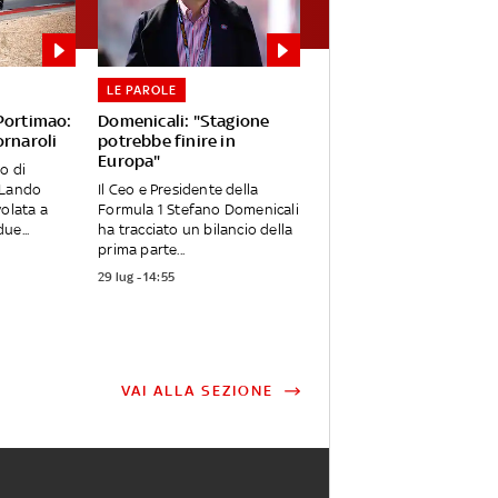
LE PAROLE
 Portimao:
Domenicali: "Stagione
ornaroli
potrebbe finire in
Europa"
o di
 Lando
Il Ceo e Presidente della
volata a
Formula 1 Stefano Domenicali
ue...
ha tracciato un bilancio della
prima parte...
29 lug - 14:55
VAI ALLA SEZIONE