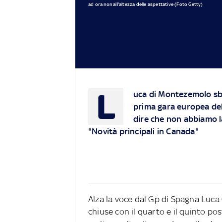
ad ora non all'altezza delle aspettative (Foto Getty)
L
uca di Montezemolo sba
prima gara europea del
dire che non abbiamo la
"Novità principali in Canada"
Alza la voce dal Gp di Spagna Luca
chiuse con il quarto e il quinto po