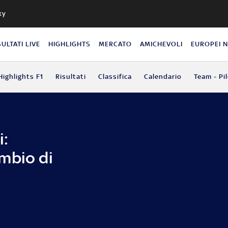
ky
SULTATI LIVE
HIGHLIGHTS
MERCATO
AMICHEVOLI
EUROPEI 
Highlights F1
Risultati
Classifica
Calendario
Team - Pil
i:
mbio di