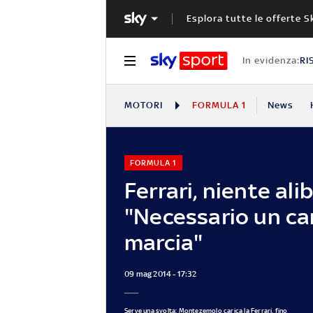
Esplora tutte le offerte S
In evidenza:
RI
MOTORI
FORMULA 1
News
FORMULA 1
Ferrari, niente alib
"Necessario un ca
marcia"
09 mag 2014 - 17:32
Serve una svolta: Montezemolo carica la Ferrari, fino