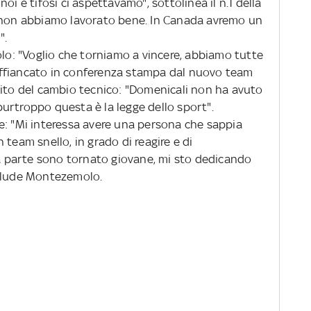
oi e tifosi ci aspettavamo", sottolinea il n.1 della
, non abbiamo lavorato bene. In Canada avremo un
".
: "Voglio che torniamo a vincere, abbiamo tutte
, affiancato in conferenza stampa dal nuovo team
sito del cambio tecnico: "Domenicali non ha avuto
, purtroppo questa è la legge dello sport".
e: "Mi interessa avere una persona che sappia
team snello, in grado di reagire e di
 parte sono tornato giovane, mi sto dedicando
nclude Montezemolo.