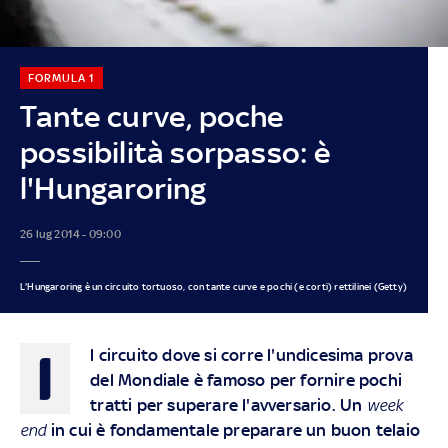
FORMULA 1
Tante curve, poche
possibilità sorpasso: è
l'Hungaroring
26 lug 2014 - 09:00
L'Hungaroring è un circuito tortuoso, con tante curve e pochi (e corti) rettilinei (Getty)
I
l circuito
dove si corre l'undicesima prova
del Mondiale
è famoso per fornire pochi
tratti per superare l'avversario. Un
week
end
in cui è fondamentale preparare un buon telaio