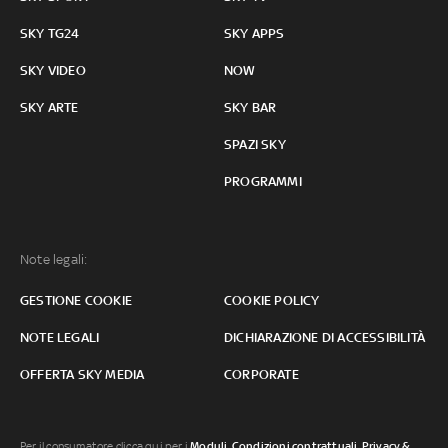
SKY TG24
SKY APPS
SKY VIDEO
NOW
SKY ARTE
SKY BAR
SPAZI SKY
PROGRAMMI
Note legali:
GESTIONE COOKIE
COOKIE POLICY
NOTE LEGALI
DICHIARAZIONE DI ACCESSIBILITÀ
OFFERTA SKY MEDIA
CORPORATE
Per il consumatore clicca qui per i
Moduli, Condizioni contrattuali
,
Privacy &