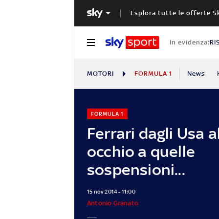
Esplora tutte le offerte S
In evidenza:
RI
MOTORI
FORMULA 1
News
FORMULA 1
Ferrari dagli Usa al
occhio a quelle
sospensioni...
15 nov 2014 - 11:00
Antonio Granato