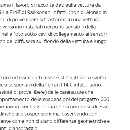
simo il lavoro di raccolta dati sulla vettura da
. La F14-T di Raikkonen, infatti, (non di Alonso in
ni di prove libere si trasforma in una vettura
e vengono installati nei punti sensibili della
lla foto sotto cavi di collegamento ai sensori
erno del diffusore sul fiondo della vettura e lungo
e un fortissimo interesse è stato il lavoro svolto
cci sospensivi della Ferrari F14-T, infatti, sono
ssioni di prove libere) delle carenature che
comportamento delle sospensioni del progetto 666
rmazioni sui flussi d’aria che scorrono su di esse.
difiche alle sospensioni ma, osservando con
dente come non ci siano differenze geometriche e
unti d’ancoraggio.