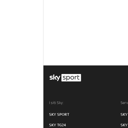
I siti Sky:
Serv
SKY SPORT
SKY
SKY TG24
SKY