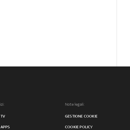
izi:
Note legali:
 TV
GESTIONE COOKIE
 APPS
COOKIE POLICY