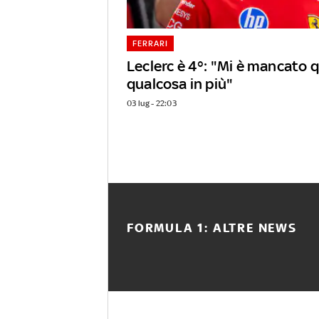
FERRARI
Leclerc è 4°: "Mi è mancato 
qualcosa in più"
03 lug - 22:03
FORMULA 1: ALTRE NEWS