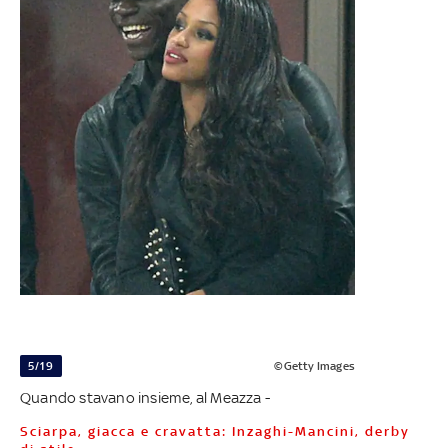
5/19
©Getty Images
Quando stavano insieme, al Meazza -
Sciarpa, giacca e cravatta: Inzaghi-Mancini, derby