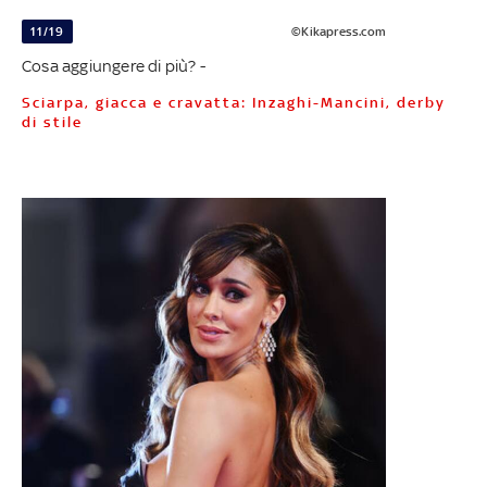
11/19
©Kikapress.com
Cosa aggiungere di più? -
Sciarpa, giacca e cravatta: Inzaghi-Mancini, derby
di stile