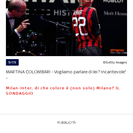
9/19
©Getty Images
MARTINA COLOMBARI - Vogliamo parlare di lei? Incantevole!
-
Milan-Inter, di che colore è (non solo) Milano? IL
SONDAGGIO
PUBBLICITÀ