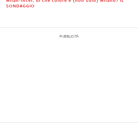
Milan-Inter, di che colore è (non solo) Milano? IL
SONDAGGIO
PUBBLICITÀ