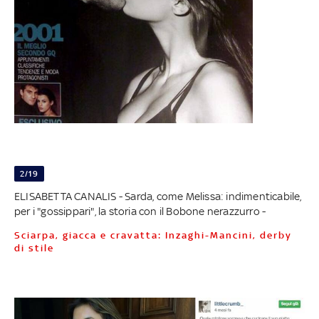
2/19
ELISABETTA CANALIS - Sarda, come Melissa: indimenticabile,
per i "gossippari", la storia con il Bobone nerazzurro -
Sciarpa, giacca e cravatta: Inzaghi-Mancini, derby
di stile