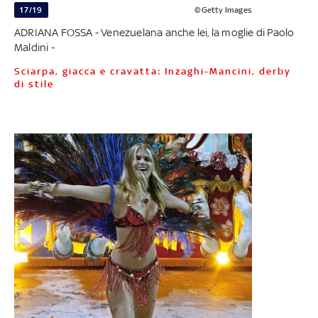
17/19
©Getty Images
ADRIANA FOSSA - Venezuelana anche lei, la moglie di Paolo
Maldini -
Sciarpa, giacca e cravatta: Inzaghi-Mancini, derby
di stile