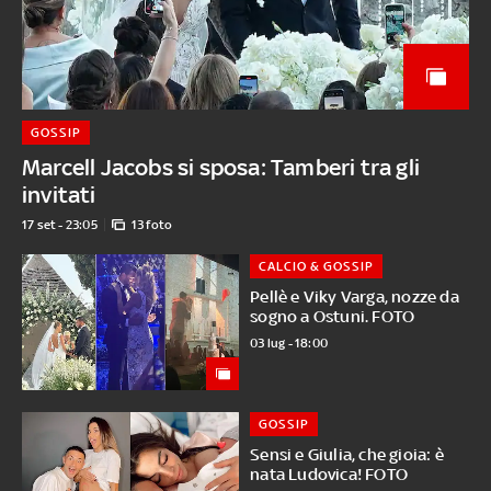
GOSSIP
Marcell Jacobs si sposa: Tamberi tra gli
invitati
17 set - 23:05
13 foto
CALCIO & GOSSIP
Pellè e Viky Varga, nozze da
sogno a Ostuni. FOTO
03 lug - 18:00
GOSSIP
Sensi e Giulia, che gioia: è
nata Ludovica! FOTO