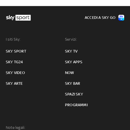
ACCEDI A SKY GO
I siti Sky:
Servizi:
SKY SPORT
SKY TV
SKY TG24
SKY APPS
SKY VIDEO
NOW
SKY ARTE
SKY BAR
SPAZI SKY
PROGRAMMI
Note legali: