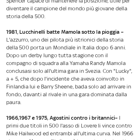
Spencer capace di mantenere la posizione, utile per
diventare il campione del mondo più giovane della
storia della 500.
1981, Lucchinelli batte Mamola sotto la pioggia –
L'azzurro,
uno dei pilota più istrionici della storia
della 500 porta un Mondiale in Italia dopo 6 anni.
Dopo un derby lungo tutta stagione con il
compagno di squadra alla Yamaha Randy Mamola
conclusasi solo all'ultima gara in Svezia. Con "Lucky",
a + 5, che dopo l'incidente che aveva coinvolto in
Finlandia lui e Barry Sheene, bada solo ad arrivare in
fondo, davanti al rivale in una gara dominata dalla
paura.
1966,1967 e 1975, Agostini contro i britannici–
I
primi due titoli in 500 l'asso di Lovere li vince contro
Mike Hailwood ed entrambi all'ultima curva. Nel 1966