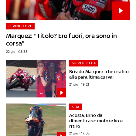
IL VINCITORE
Marquez: "Titolo? Ero fuori, ora sono in
corsa"
22 giu - 08:38
GP REP. CECA
Brivido Marquez: che rischio
alla penultima curva!
21 giu - 19:21
KTM
Acosta, Brno da
dimenticare: motore ko e
ritiro
21 giu - 17:36