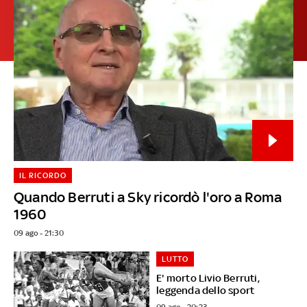
IL RICORDO
Quando Berruti a Sky ricordò l'oro a Roma
1960
09 ago - 21:30
LUTTO
E' morto Livio Berruti,
leggenda dello sport
09 ago - 20:23