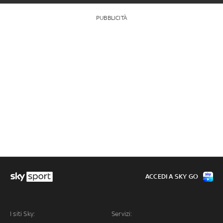
PUBBLICITÀ
ACCEDI A SKY GO
I siti Sky:
Servizi: