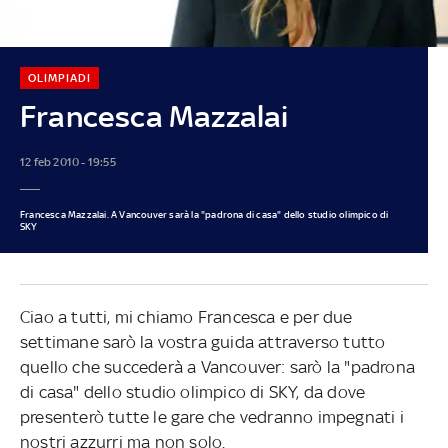
OLIMPIADI
Francesca Mazzalai
12 feb 2010 - 19:55
Francesca Mazzalai. A Vancouver sarà la "padrona di casa" dello studio olimpico di
SKY
Ciao a tutti, mi chiamo Francesca e per due
settimane sarò la vostra guida attraverso tutto
quello che succederà a Vancouver: sarò la "padrona
di casa" dello studio olimpico di SKY, da dove
presenterò tutte le gare che vedranno impegnati i
nostri azzurri ma non solo.