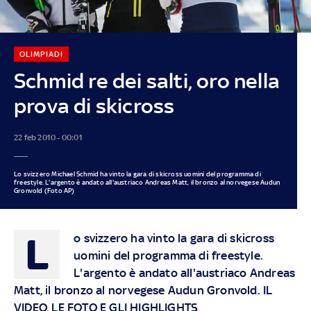
OLIMPIADI
Schmid re dei salti, oro nella
prova di skicross
22 feb 2010 - 00:01
Lo svizzero Michael Schmid ha vinto la gara di skicross uomini del programma di
freestyle. L'argento è andato all'austriaco Andreas Matt, il bronzo al norvegese Audun
Gronvold (Foto AP)
L
o svizzero ha vinto la gara di skicross
uomini del programma di freestyle.
L'argento è andato all'austriaco Andreas
Matt, il bronzo al norvegese Audun Gronvold. IL
VIDEO, LE FOTO E GLI HIGHLIGHTS