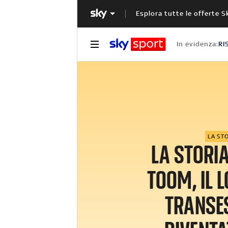
Esplora tutte le offerte S
In evidenza:
RI
LA ST
LA STORIA
TOOM, IL 
TRANSE