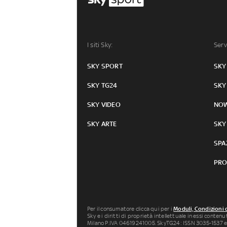
I siti Sky:
Serv
SKY SPORT
SKY
SKY TG24
SKY
SKY VIDEO
NO
SKY ARTE
SKY
SPA
PRO
Per il consumatore clicca qui per i
Moduli, Condizioni 
Sky e i diritti di proprietà intellettuale in essi conten
Milano P.IVA 04619241005. SkyTG24: ISSN 3035-1537 e