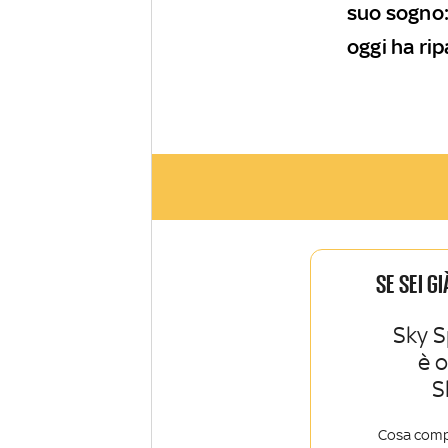
suo sogno:
oggi ha ri
SE SEI G
Sky S
è 
S
Cosa comp