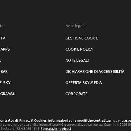
izi:
Note legali:
 TV
GESTIONE COOKIE
 APPS
COOKIE POLICY
W
NOTE LEGALI
 BAR
DICHIARAZIONE DI ACCESSIBILITÀ
ZI SKY
OFFERTA SKY MEDIA
GRAMMI
CORPORATE
contrattuali
,
Privacy & Cookies
,
informazioni sulle modifiche contrattuali
o per
traspa
uti, sono di proprietà di Sky international AG e sono utilizzati su licenza. Copyright 2026 Sky
 SkySport: ISSN 3035-1545.
Segnalazione Abusi