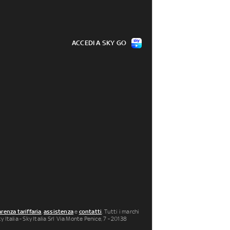
ACCEDI A SKY GO
renza tariffaria
,
assistenza
e
contatti
. Tutti i marchi
 Italia - Sky Italia Srl Via Monte Penice, 7 - 20138