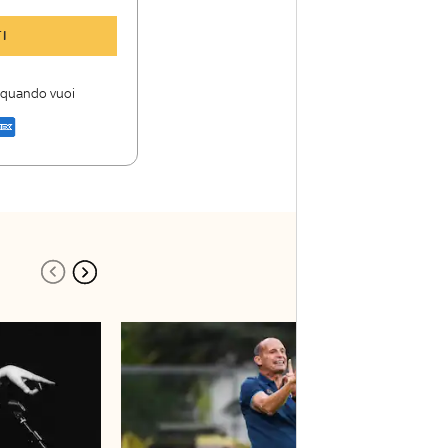
y Sport Insider
I
 storie
i firme di Sky
i quando vuoi
a di Sky Sport