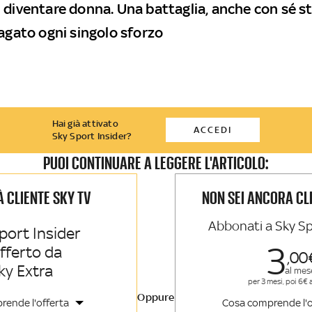
 diventare donna. Una battaglia, anche con sé s
pagato ogni singolo sforzo
Hai già attivato
ACCEDI
Sky Sport Insider?
PUOI CONTINUARE A LEGGERE L'ARTICOLO:
IÀ CLIENTE SKY TV
NON SEI ANCORA CL
Abbonati a Sky Sp
port Insider
3
offerto da
00
ky Extra
al mes
per 3 mesi, poi 6€ 
Oppure
rende l'offerta
Cosa comprende l'o