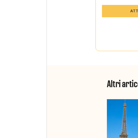
Tutti gli art
AT
Sky TG24 In
Opinioni, r
raccontate 
Sport e Sky
La newslett
Insider e S
Altri artic