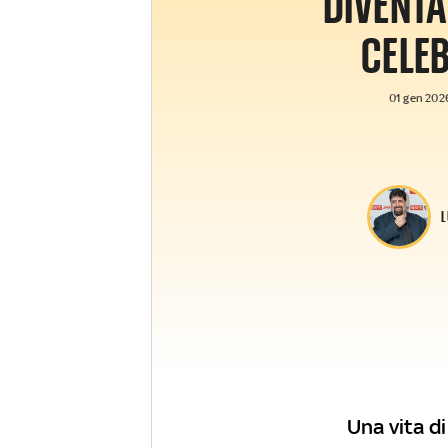
DIVENT
CELE
01 gen 2026
L
Una vita di