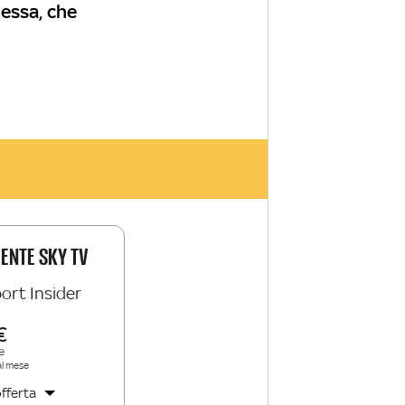
tessa, che
IENTE SKY TV
ort Insider
e
al mese
fferta