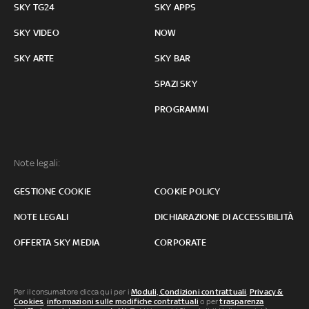
SKY TG24
SKY APPS
SKY VIDEO
NOW
SKY ARTE
SKY BAR
SPAZI SKY
PROGRAMMI
Note legali:
GESTIONE COOKIE
COOKIE POLICY
NOTE LEGALI
DICHIARAZIONE DI ACCESSIBILITÀ
OFFERTA SKY MEDIA
CORPORATE
Per il consumatore clicca qui per i
Moduli, Condizioni contrattuali
,
Privacy &
Cookies
,
informazioni sulle modifiche contrattuali
o per
trasparenza