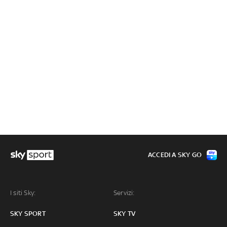
ACCEDI A SKY GO
I siti Sky:
Servizi:
SKY SPORT
SKY TV