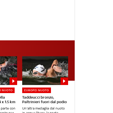
I NUOTO
EUROPEI NUOTO
lla
Taddeucci bronzo,
4 x 1.5 km
Paltrinieri fuori dal podio
i parte con
Un'altra medaglia dal nuoto
gento per
in acque libere: la porta