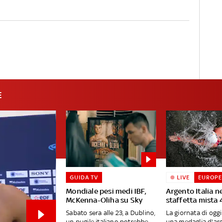
E
GUIDA TV
LIVE
EUROPE
Mondiale pesi medi IBF,
Argento Italia ne
McKenna-Oliha su Sky
staffetta mista 
Sabato sera alle 23, a Dublino,
La giornata di ogg
un pugile italiano potrebbe
una medaglia d'ar