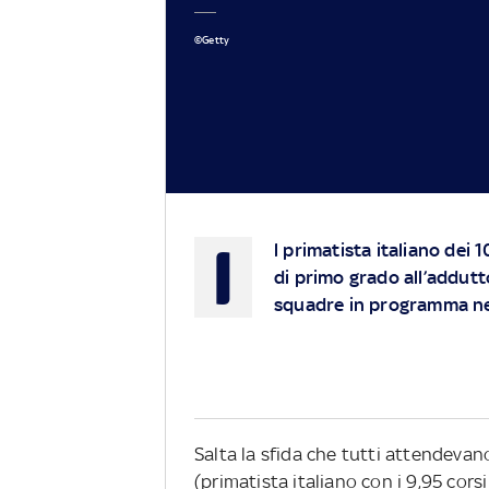
©Getty
I
l primatista italiano dei 
di primo grado all’addutto
squadre in programma ne
Salta la sfida che tutti attendevan
(primatista italiano con i 9,95 cor