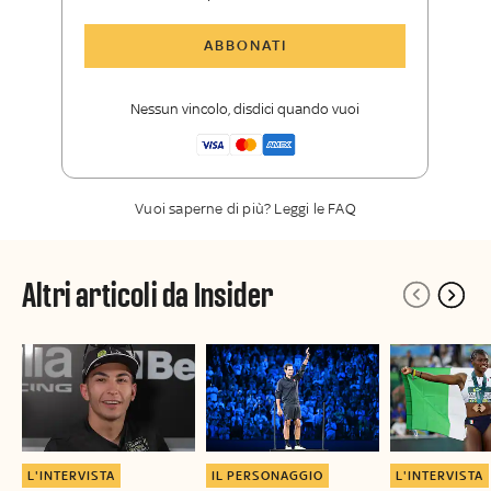
Tutti gli articoli di Sky Sport Insider
ABBONATI
Opinioni, retroscena e storie
raccontate dalle grandi firme di Sky
Nessun vincolo, disdici quando vuoi
Sport
La newsletter esclusiva di Sky Sport
Insider
Vuoi saperne di più? Leggi le FAQ
Altri articoli da Insider
L'INTERVISTA
IL PERSONAGGIO
L'INTERVISTA