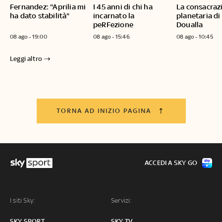
Fernandez: "Aprilia mi
I 45 anni di chi ha
La consacraz
ha dato stabilità"
incarnato la
planetaria di
peRFezione
Doualla
08 ago - 19:00
08 ago - 15:46
08 ago - 10:45
Leggi altro
TORNA AD INIZIO PAGINA
ACCEDI A SKY GO
I siti Sky:
Servizi:
SKY SPORT
SKY TV