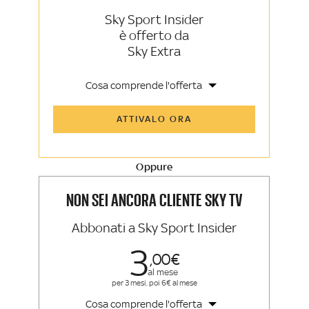
Sky Sport Insider
è offerto da
Sky Extra
Cosa comprende l'offerta
Tutti gli articoli di Sky Sport Insider e
ATTIVALO ORA
Sky TG24 Insider
Opinioni, retroscena e storie
raccontate dalle grandi firme di Sky
Sport e Sky TG24
Oppure
La newsletter esclusiva di Sky Sport
Insider e Sky TG24 Insider
NON SEI ANCORA CLIENTE SKY TV
Abbonati a Sky Sport Insider
3
00
al mese
per 3 mesi, poi 6€ al mese
Cosa comprende l'offerta