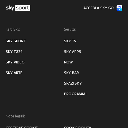
ACCEDI A SKY GO
I siti Sky:
Servizi:
SKY SPORT
SKY TV
SKY TG24
SKY APPS
SKY VIDEO
NOW
SKY ARTE
SKY BAR
SPAZI SKY
PROGRAMMI
Note legali:
GESTIONE COOKIE
COOKIE POLICY