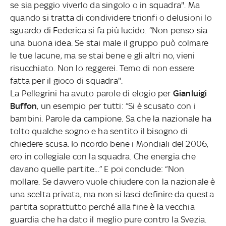
se sia peggio viverlo da singolo o in squadra". Ma
quando si tratta di condividere trionfi o delusioni lo
sguardo di Federica si fa più lucido: “Non penso sia
una buona idea. Se stai male il gruppo può colmare
le tue lacune, ma se stai bene e gli altri no, vieni
risucchiato. Non lo reggerei. Temo di non essere
fatta per il gioco di squadra".
La Pellegrini ha avuto parole di elogio per
Gianluigi
Buffon
, un esempio per tutti: “Si è scusato con i
bambini. Parole da campione. Sa che la nazionale ha
tolto qualche sogno e ha sentito il bisogno di
chiedere scusa. Io ricordo bene i Mondiali del 2006,
ero in collegiale con la squadra. Che energia che
davano quelle partite...” E poi conclude: “Non
mollare. Se davvero vuole chiudere con la nazionale è
una scelta privata, ma non si lasci definire da questa
partita soprattutto perché alla fine è la vecchia
guardia che ha dato il meglio pure contro la Svezia.