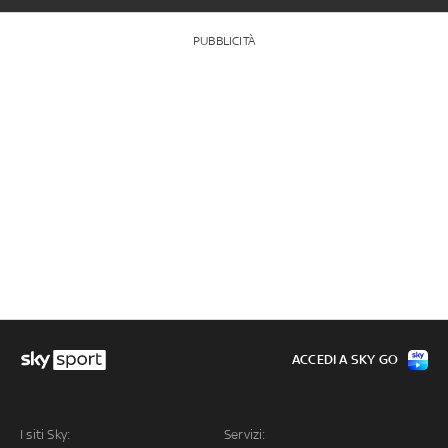
PUBBLICITÀ
ACCEDI A SKY GO
I siti Sky:
Servizi: