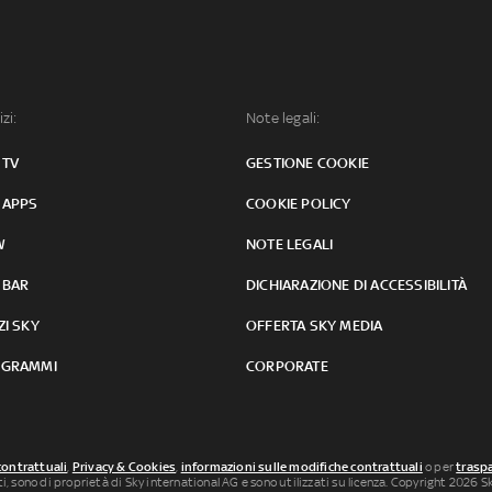
izi:
Note legali:
 TV
GESTIONE COOKIE
 APPS
COOKIE POLICY
W
NOTE LEGALI
 BAR
DICHIARAZIONE DI ACCESSIBILITÀ
ZI SKY
OFFERTA SKY MEDIA
GRAMMI
CORPORATE
contrattuali
,
Privacy & Cookies
,
informazioni sulle modifiche contrattuali
o per
traspa
uti, sono di proprietà di Sky international AG e sono utilizzati su licenza. Copyright 2026 Sky