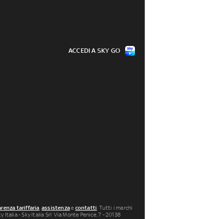
ACCEDI A SKY GO
renza tariffaria
,
assistenza
e
contatti
. Tutti i marchi
 Italia - Sky Italia Srl Via Monte Penice, 7 - 20138