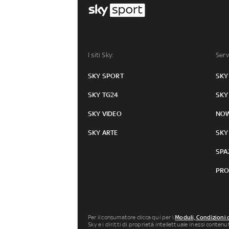
I siti Sky:
Serv
SKY SPORT
SKY
SKY TG24
SKY
SKY VIDEO
NO
SKY ARTE
SKY
SPA
PRO
Per il consumatore clicca qui per i
Moduli, Condizioni 
Sky e i diritti di proprietà intellettuale in essi conten