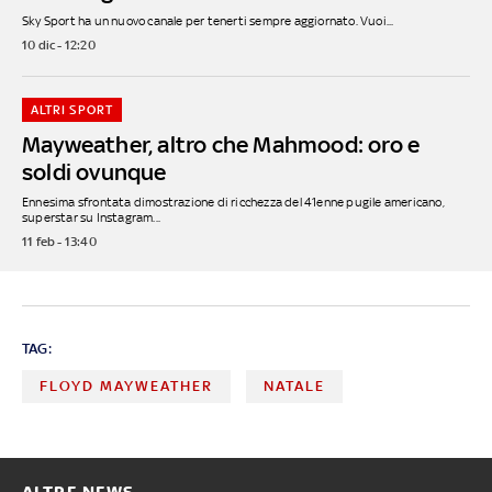
Sky Sport ha un nuovo canale per tenerti sempre aggiornato. Vuoi...
10 dic - 12:20
ALTRI SPORT
Mayweather, altro che Mahmood: oro e
soldi ovunque
Ennesima sfrontata dimostrazione di ricchezza del 41enne pugile americano,
superstar su Instagram...
11 feb - 13:40
TAG:
FLOYD MAYWEATHER
NATALE
ALTRE NEWS