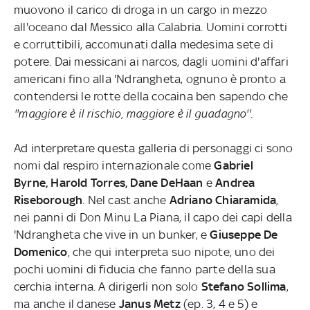
muovono il carico di droga in un cargo in mezzo
all'oceano dal Messico alla Calabria. Uomini corrotti
e corruttibili, accomunati dalla medesima sete di
potere. Dai messicani ai narcos, dagli uomini d'affari
americani fino alla 'Ndrangheta, ognuno è pronto a
contendersi le rotte della cocaina ben sapendo che
''maggiore è il rischio, maggiore è il guadagno''.
Ad interpretare questa galleria di personaggi ci sono
nomi dal respiro internazionale come
Gabriel
Byrne, Harold Torres, Dane DeHaan
e
Andrea
Riseborough
. Nel cast anche
Adriano Chiaramida
,
nei panni di Don Minu La Piana, il capo dei capi della
'Ndrangheta che vive in un bunker, e
Giuseppe De
Domenico
, che qui interpreta suo nipote, uno dei
pochi uomini di fiducia che fanno parte della sua
cerchia interna.
A dirigerli non solo
Stefano Sollima
,
ma anche il danese
Janus Metz
(ep. 3, 4 e 5) e