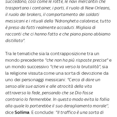
succedono, così come le rotte, le navi mercantili che
trasportano i container, i porti, il ruolo di New Orleans,
il ruolo dei brokers, il comportamento dei soldati
messicani e i rituali della 'Ndrangheta calabrese, tutto
è preso da fatti realmente accaduti. Migliaia di
racconti che ci hanno fatto e che piano piano abbiamo
distillato''.
Tra le tematiche sia la contrapposizione tra un
mondo precedente
''che non ha più risposte precise''
e
un mondo successivo
''che va verso la brutalità''
, sia
la religione vissuta come una sorta di devozione da
uno dei personaggi messicani:
''Cerca di dare un
senso alle sue azioni e alle atrocità della vita
attraverso la fede, pensando che se Dio fosse
contrario lo fermerebbe. In questo modo evita la follia
alla quale lo porterebbe il suo deragliamento morale''
,
dice
Sollima
. E conclude:
''Il traffico è una sorta di