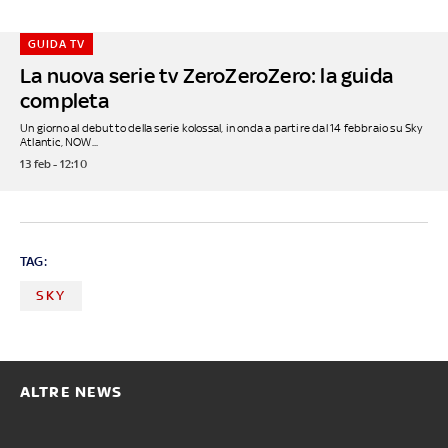
GUIDA TV
La nuova serie tv ZeroZeroZero: la guida
completa
Un giorno al debutto della serie kolossal, in onda a partire dal 14 febbraio su Sky
Atlantic, NOW...
13 feb - 12:10
TAG:
SKY
ALTRE NEWS