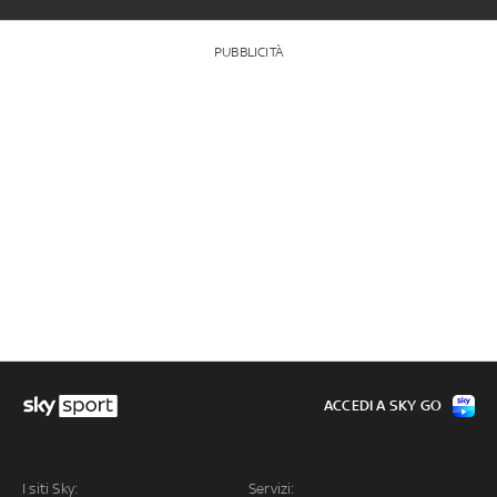
PUBBLICITÀ
ACCEDI A SKY GO
I siti Sky:
Servizi: