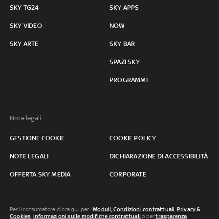
SKY TG24
SKY APPS
SKY VIDEO
NOW
SKY ARTE
SKY BAR
SPAZI SKY
PROGRAMMI
Note legali:
GESTIONE COOKIE
COOKIE POLICY
NOTE LEGALI
DICHIARAZIONE DI ACCESSIBILITÀ
OFFERTA SKY MEDIA
CORPORATE
Per il consumatore clicca qui per i
Moduli, Condizioni contrattuali
,
Privacy &
Cookies
,
informazioni sulle modifiche contrattuali
o per
trasparenza