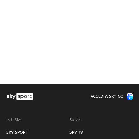
ACCEDI A SKY GO
I siti Sky:
Servizi:
SKY SPORT
SKY TV