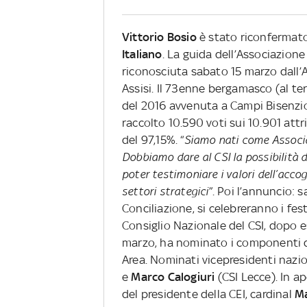
Vittorio Bosio
è stato riconfermat
Italiano
. La guida dell’Associazion
riconosciuta sabato 15 marzo dall’A
Assisi. Il 73enne bergamasco (al t
del 2016 avvenuta a Campi Bisenzio
raccolto 10.590 voti sui 10.901 attr
del 97,15%. “
Siamo nati come Associ
Dobbiamo dare al CSI la possibilità d
poter testimoniare i valori dell’accogli
settori strategici
”. Poi l’annuncio: 
Conciliazione, si celebreranno i fest
Consiglio Nazionale del CSI, dopo e
marzo, ha nominato i componenti de
Area. Nominati vicepresidenti nazio
e
Marco Calogiuri
(CSI Lecce). In a
del presidente della CEI, cardinal
Ma