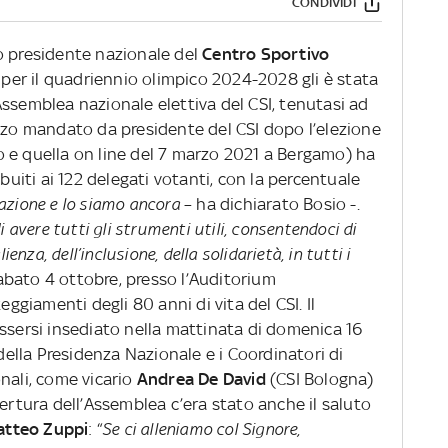
CONDIVIDI
o presidente nazionale del
Centro Sportivo
e per il quadriennio olimpico 2024-2028 gli è stata
ssemblea nazionale elettiva del CSI, tenutasi ad
erzo mandato da presidente del CSI dopo l’elezione
 e quella on line del 7 marzo 2021 a Bergamo) ha
ibuiti ai 122 delegati votanti, con la percentuale
azione e lo siamo ancora
– ha dichiarato Bosio -.
i avere tutti gli strumenti utili, consentendoci di
enza, dell’inclusione, della solidarietà, in tutti i
sabato 4 ottobre, presso l’Auditorium
eggiamenti degli 80 anni di vita del CSI. Il
ssersi insediato nella mattinata di domenica 16
lla Presidenza Nazionale e i Coordinatori di
nali, come vicario
Andrea De David
(CSI Bologna)
pertura dell’Assemblea c’era stato anche il saluto
tteo Zuppi
: “
Se ci alleniamo col Signore,