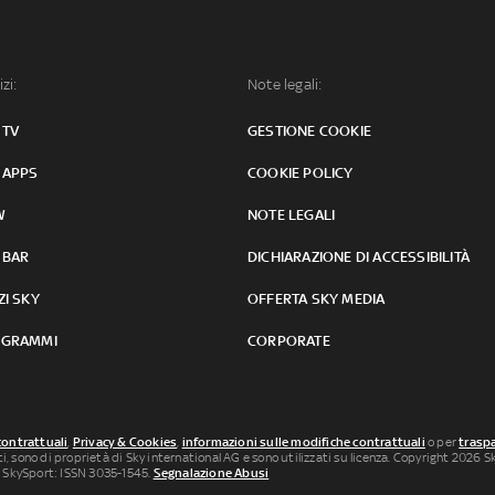
izi:
Note legali:
 TV
GESTIONE COOKIE
 APPS
COOKIE POLICY
W
NOTE LEGALI
 BAR
DICHIARAZIONE DI ACCESSIBILITÀ
ZI SKY
OFFERTA SKY MEDIA
GRAMMI
CORPORATE
contrattuali
,
Privacy & Cookies
,
informazioni sulle modifiche contrattuali
o per
traspa
uti, sono di proprietà di Sky international AG e sono utilizzati su licenza. Copyright 2026 Sky
 SkySport: ISSN 3035-1545.
Segnalazione Abusi