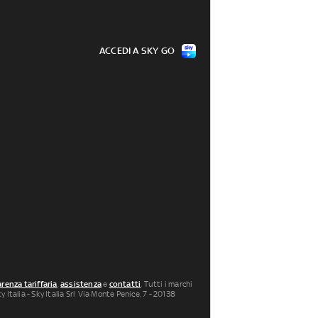
ACCEDI A SKY GO
renza tariffaria
,
assistenza
e
contatti
. Tutti i marchi
 Italia - Sky Italia Srl Via Monte Penice, 7 - 20138