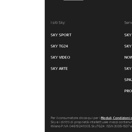
I siti Sky:
Serv
SKY SPORT
SKY
SKY TG24
SKY
SKY VIDEO
NO
SKY ARTE
SKY
SPA
PRO
Per il consumatore clicca qui per i
Moduli, Condizioni 
Sky e i diritti di proprietà intellettuale in essi conten
Milano P.IVA 04619241005. SkyTG24: ISSN 3035-1537 e