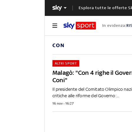
Esplora tutte le offerte S
In evidenza:
RI
CON
ALTRI SPORT
Malagò: "Con 4 righe il Gove
Coni"
Il presidente del Comitato Olimpico nazi
critiche alle riforme del Governo:...
16 nov - 16:27