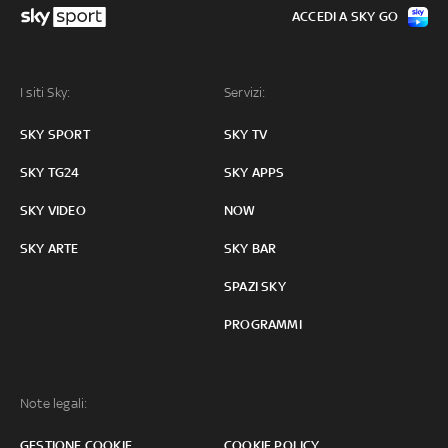
ACCEDI A SKY GO
I siti Sky:
Servizi:
SKY SPORT
SKY TV
SKY TG24
SKY APPS
SKY VIDEO
NOW
SKY ARTE
SKY BAR
SPAZI SKY
PROGRAMMI
Note legali:
GESTIONE COOKIE
COOKIE POLICY