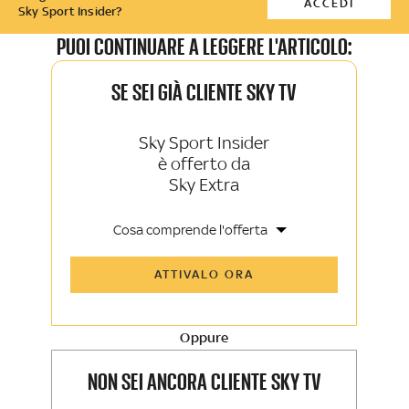
ACCEDI
Sky Sport Insider?
PUOI CONTINUARE A LEGGERE L'ARTICOLO:
SE SEI GIÀ CLIENTE SKY TV
Sky Sport Insider
è offerto da
Sky Extra
Cosa comprende l'offerta
Tutti gli articoli di Sky Sport Insider e
ATTIVALO ORA
Sky TG24 Insider
Opinioni, retroscena e storie
raccontate dalle grandi firme di Sky
Sport e Sky TG24
Oppure
La newsletter esclusiva di Sky Sport
Insider e Sky TG24 Insider
NON SEI ANCORA CLIENTE SKY TV