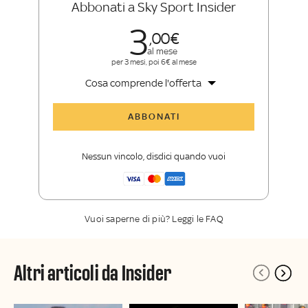
Abbonati a Sky Sport Insider
3
00
al mese
per 3 mesi, poi 6€ al mese
Cosa comprende l'offerta
Tutti gli articoli di Sky Sport Insider
ABBONATI
Opinioni, retroscena e storie
raccontate dalle grandi firme di Sky
Nessun vincolo, disdici quando vuoi
Sport
La newsletter esclusiva di Sky Sport
Insider
Vuoi saperne di più? Leggi le FAQ
Altri articoli da Insider