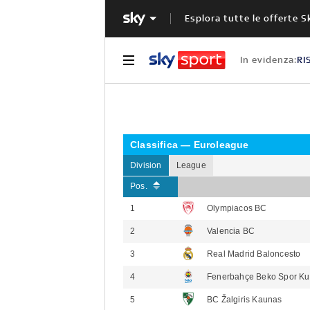
Esplora tutte le offerte S
In evidenza:
RI
CLASSIFICA EUROLEGA
Classifica — Euroleague
Division
League
Pos.
1
Olympiacos BC
2
Valencia BC
3
Real Madrid Baloncesto
4
Fenerbahçe Beko Spor Ku
5
BC Žalgiris Kaunas