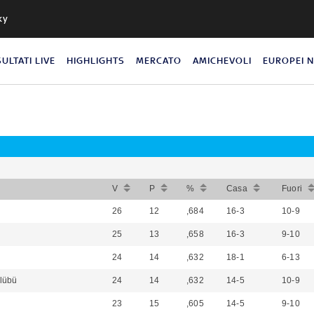
ky
SULTATI LIVE
HIGHLIGHTS
MERCATO
AMICHEVOLI
EUROPEI 
V
P
%
Casa
Fuori
26
12
,684
16-3
10-9
25
13
,658
16-3
9-10
24
14
,632
18-1
6-13
lübü
24
14
,632
14-5
10-9
23
15
,605
14-5
9-10