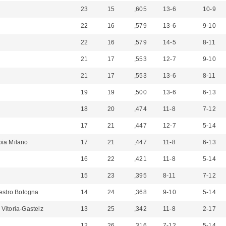
23
15
,605
13-6
10-9
22
16
,579
13-6
9-10
22
16
,579
14-5
8-11
21
17
,553
12-7
9-10
21
17
,553
13-6
8-11
19
19
,500
13-6
6-13
18
20
,474
11-8
7-12
17
21
,447
12-7
5-14
ia Milano
17
21
,447
11-8
6-13
16
22
,421
11-8
5-14
15
23
,395
8-11
7-12
estro Bologna
14
24
,368
9-10
5-14
Vitoria-Gasteiz
13
25
,342
11-8
2-17
12
26
,316
7-12
5-14