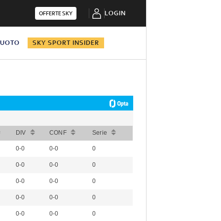
LOGIN
OFFERTE SKY
NUOTO
SKY SPORT INSIDER
DIV
CONF
Serie
0-0
0-0
0
0-0
0-0
0
0-0
0-0
0
0-0
0-0
0
0-0
0-0
0