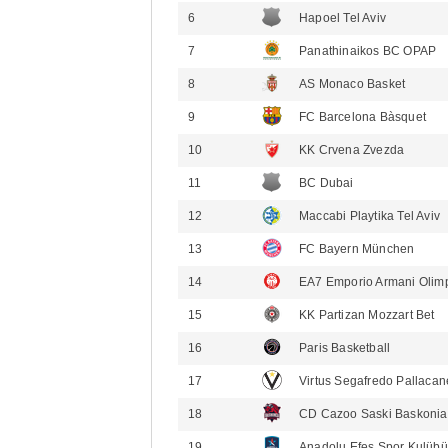
6
Hapoel Tel Aviv
7
Panathinaikos BC OPAP
8
AS Monaco Basket
9
FC Barcelona Bàsquet
10
KK Crvena Zvezda
11
BC Dubai
12
Maccabi Playtika Tel Aviv
13
FC Bayern München
14
EA7 Emporio Armani Olimp
15
KK Partizan Mozzart Bet
16
Paris Basketball
17
Virtus Segafredo Pallacan
18
CD Cazoo Saski Baskonia 
19
Anadolu Efes Spor Kulübü