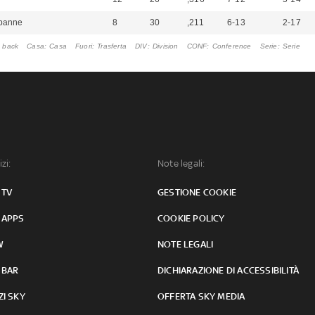
rbanne
8
30
,211
6-13
2-17
 back
Casa
Casa
Fuori
Trasferta
DIV
Division
CONF
Conference
Serie
Serie
izi:
Note legali:
 TV
GESTIONE COOKIE
 APPS
COOKIE POLICY
W
NOTE LEGALI
 BAR
DICHIARAZIONE DI ACCESSIBILITÀ
ZI SKY
OFFERTA SKY MEDIA