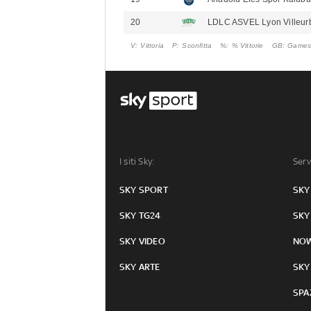
20
LDLC ASVEL Lyon Villeu
V
Vittoria
P
Sconfitta
%
% Vittorie
GB
Games
I siti Sky:
Serv
SKY SPORT
SKY
SKY TG24
SKY
SKY VIDEO
NO
SKY ARTE
SKY
SPA