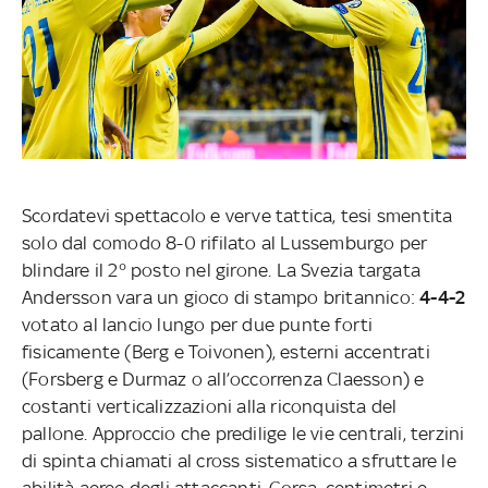
Scordatevi spettacolo e verve tattica, tesi smentita
solo dal comodo 8-0 rifilato al Lussemburgo per
blindare il 2° posto nel girone. La Svezia targata
Andersson vara un gioco di stampo britannico:
4-4-2
votato al lancio lungo per due punte forti
fisicamente (Berg e Toivonen), esterni accentrati
(Forsberg e Durmaz o all’occorrenza Claesson) e
costanti verticalizzazioni alla riconquista del
pallone. Approccio che predilige le vie centrali, terzini
di spinta chiamati al cross sistematico a sfruttare le
abilità aeree degli attaccanti. Corsa, centimetri e