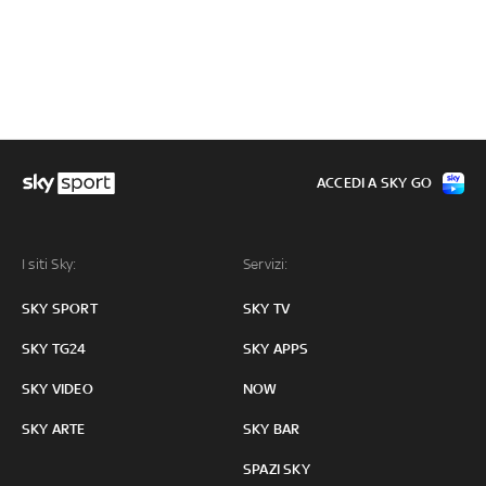
ACCEDI A SKY GO
I siti Sky:
Servizi:
SKY SPORT
SKY TV
SKY TG24
SKY APPS
SKY VIDEO
NOW
SKY ARTE
SKY BAR
SPAZI SKY