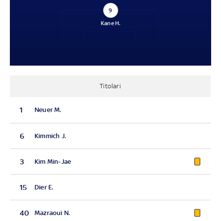
9
Kane H.
Titolari
1
Neuer M.
6
Kimmich J.
3
Kim Min-Jae
15
Dier E.
40
Mazraoui N.