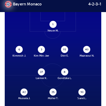
Bayern Monaco
4-2-3-1
1
Neuer M.
6
3
15
40
Kimmich J.
Kim Min-Jae
Dier E.
Mazraoui N.
27
8
Laimer K.
Goretzka L.
42
25
10
Musiala J.
Müller T.
Sané L.