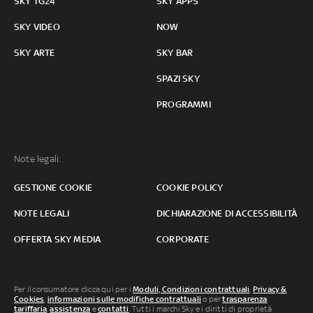
SKY TG24
SKY APPS
SKY VIDEO
NOW
SKY ARTE
SKY BAR
SPAZI SKY
PROGRAMMI
Note legali:
GESTIONE COOKIE
COOKIE POLICY
NOTE LEGALI
DICHIARAZIONE DI ACCESSIBILITÀ
OFFERTA SKY MEDIA
CORPORATE
Per il consumatore clicca qui per i
Moduli, Condizioni contrattuali
,
Privacy &
Cookies
,
informazioni sulle modifiche contrattuali
o per
trasparenza
tariffaria
,
assistenza
e
contatti
. Tutti i marchi Sky e i diritti di proprietà