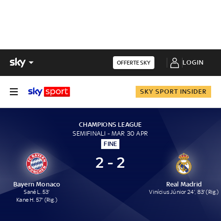
LOGIN
OFFERTE SKY
SKY SPORT INSIDER
CHAMPIONS LEAGUE
SEMIFINALI - MAR 30 APR
FINE
2 - 2
Bayern Monaco
Real Madrid
Sané L. 53'
Vinícius Júnior 24', 83' (Rig.)
Kane H. 57' (Rig.)