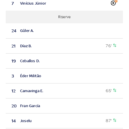
2
7
Vinícius Júnior
Riserve
24
Güler A.
76'
21
Díaz B.
19
Ceballos D.
3
Éder Militão
65'
12
Camavinga E.
20
Fran García
87'
14
Joselu