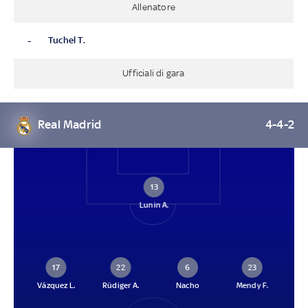
Allenatore
-
Tuchel T.
Ufficiali di gara
Real Madrid
4-4-2
13
Lunin A.
17
22
6
23
Vázquez L.
Rüdiger A.
Nacho
Mendy F.