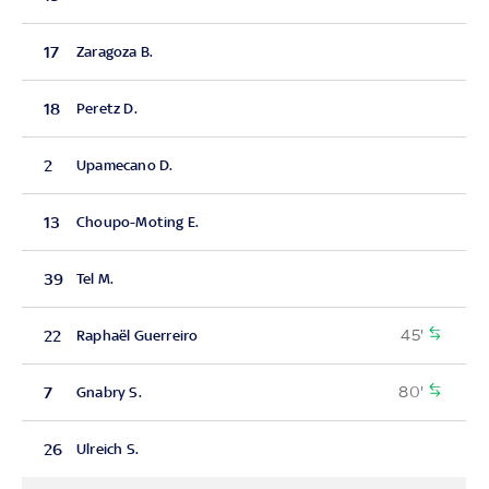
17
Zaragoza B.
18
Peretz D.
2
Upamecano D.
13
Choupo-Moting E.
39
Tel M.
45'
22
Raphaël Guerreiro
80'
7
Gnabry S.
26
Ulreich S.