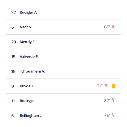
22
Rüdiger A.
65'
6
Nacho
23
Mendy F.
15
Valverde F.
18
Tchouaméni A.
76'
8
Kroos T.
87'
11
Rodrygo
75'
5
Bellingham J.