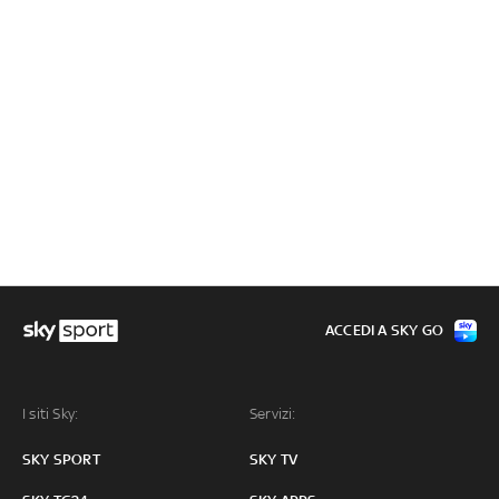
ACCEDI A SKY GO
I siti Sky:
Servizi:
SKY SPORT
SKY TV