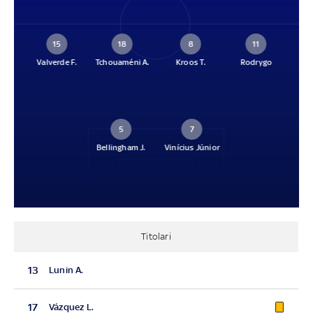
15
18
8
11
Valverde F.
Tchouaméni A.
Kroos T.
Rodrygo
5
7
Bellingham J.
Vinícius Júnior
Titolari
13
Lunin A.
17
Vázquez L.