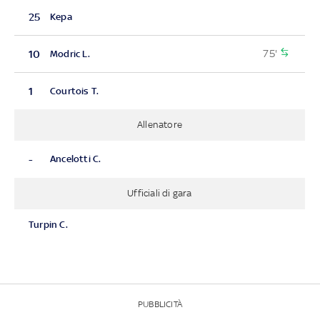
25
Kepa
75'
10
Modric L.
1
Courtois T.
Allenatore
-
Ancelotti C.
Ufficiali di gara
Turpin C.
PUBBLICITÀ