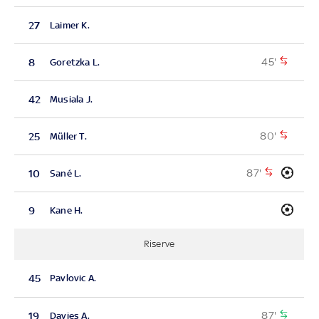
27
Laimer K.
45'
8
Goretzka L.
42
Musiala J.
80'
25
Müller T.
87'
10
Sané L.
9
Kane H.
Riserve
45
Pavlovic A.
87'
19
Davies A.