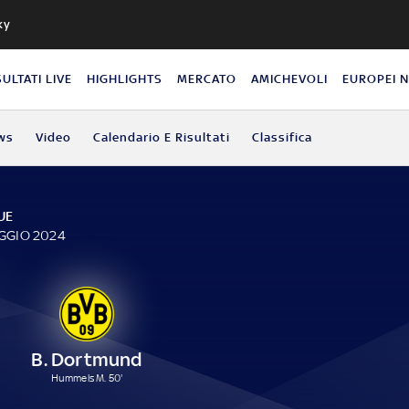
ky
SULTATI LIVE
HIGHLIGHTS
MERCATO
AMICHEVOLI
EUROPEI 
ws
Video
Calendario E Risultati
Classifica
UE
AGGIO 2024
B. Dortmund
Hummels M. 50'