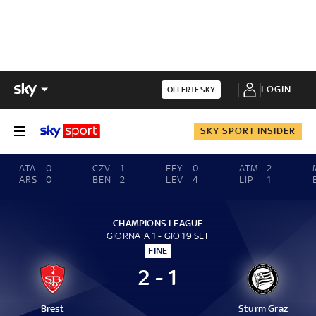
LOGIN
OFFERTE SKY
SKY SPORT INSIDER
ATA
0
CZV
1
FEY
0
ATM
2
ARS
0
BEN
2
LEV
4
LIP
1
CHAMPIONS LEAGUE
GIORNATA 1 - GIO 19 SET
FINE
2 - 1
Brest
Sturm Graz