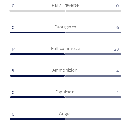
Pali / Traverse
0
0
Fuori gioco
0
6
Falli commessi
14
23
Ammonizioni
3
4
Espulsioni
0
1
Angoli
6
1