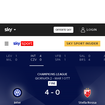
LOGIN
OFFERTE SKY
SKY SPORT INSIDER
LEV
1
INT
4
VFB
1
SAL
0
MIL
0
CZV
0
SPA
1
BRS
4
CHAMPIONS LEAGUE
GIORNATA 2 - MAR 1 OTT
FINE
4 - 0
Inter
Stella Rossa