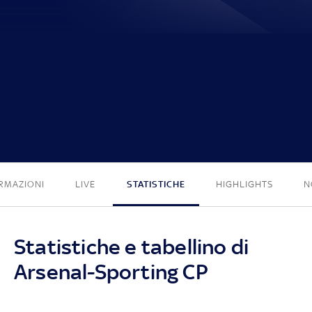
0 - 0
RMAZIONI
LIVE
STATISTICHE
HIGHLIGHTS
N
Statistiche e tabellino di
Arsenal-Sporting CP