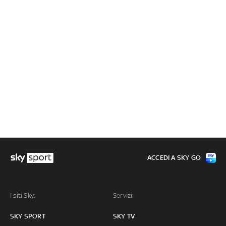
ACCEDI A SKY GO
I siti Sky:
Servizi:
SKY SPORT
SKY TV