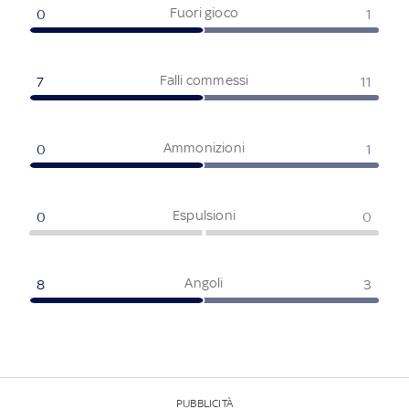
Fuori gioco
0
1
Falli commessi
7
11
Ammonizioni
0
1
Espulsioni
0
0
Angoli
8
3
PUBBLICITÀ