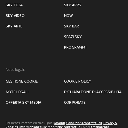
SKY TG24
SKY APPS
SKY VIDEO
NOW
SKY ARTE
SKY BAR
SPAZI SKY
PROGRAMMI
Note legali:
GESTIONE COOKIE
COOKIE POLICY
NOTE LEGALI
DICHIARAZIONE DI ACCESSIBILITÀ
OFFERTA SKY MEDIA
CORPORATE
Per il consumatore clicca qui per i
Moduli, Condizioni contrattuali
,
Privacy &
Cookies
,
informazioni sulle modifiche contrattuali
o per
trasparenza