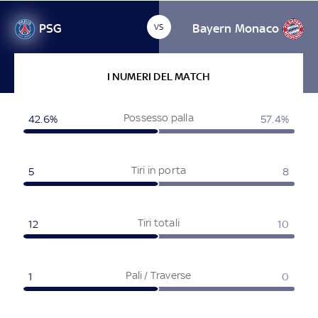
PSG
Bayern Monaco
VS
I NUMERI DEL MATCH
Possesso palla
42.6
%
57.4
%
Tiri in porta
5
8
Tiri totali
12
10
Pali / Traverse
1
0