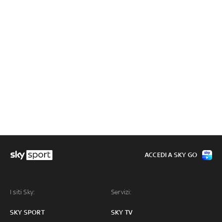
ACCEDI A SKY GO
I siti Sky:
Servizi:
SKY SPORT
SKY TV