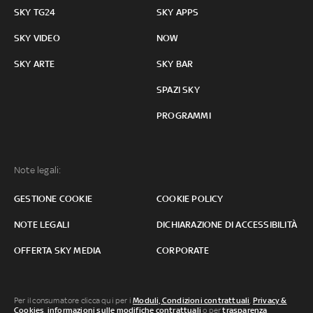
SKY TG24
SKY APPS
SKY VIDEO
NOW
SKY ARTE
SKY BAR
SPAZI SKY
PROGRAMMI
Note legali:
GESTIONE COOKIE
COOKIE POLICY
NOTE LEGALI
DICHIARAZIONE DI ACCESSIBILITÀ
OFFERTA SKY MEDIA
CORPORATE
Per il consumatore clicca qui per i
Moduli, Condizioni contrattuali
,
Privacy &
Cookies
,
informazioni sulle modifiche contrattuali
o per
trasparenza