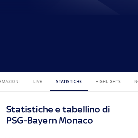
5 - 4
RMAZIONI
LIVE
STATISTICHE
HIGHLIGHTS
N
Statistiche e tabellino di
PSG-Bayern Monaco