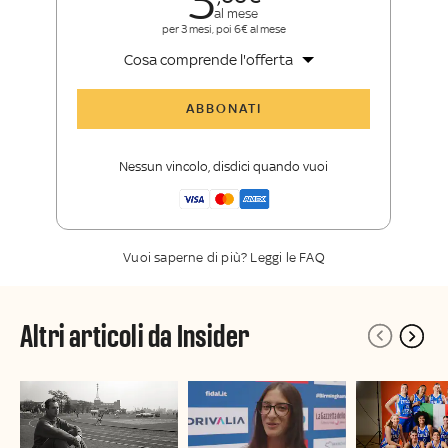
3
al mese
per 3 mesi, poi 6€ al mese
Cosa comprende l'offerta
Tutti gli articoli di Sky Sport Insider
ABBONATI
Opinioni, retroscena e storie
raccontate dalle grandi firme di Sky
Nessun vincolo, disdici quando vuoi
Sport
La newsletter esclusiva di Sky Sport
Insider
Vuoi saperne di più? Leggi le FAQ
Altri articoli da Insider