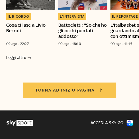
IL RICORDO
L'INTERVISTA
IL REPORTAGE
Cosa ci lascia Livio
Battocletti: "So che ho
L'Italbasket 
Berruti
gli occhi puntati
guardando al
addosso"
con ottimis
09 ago - 22:27
09 ago - 18:10
09 ago - 11:15
Leggi altro
TORNA AD INIZIO PAGINA
ACCEDI A SKY GO