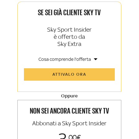
SE SEI GIÀ CLIENTE SKY TV
Sky Sport Insider
è offerto da
Sky Extra
Cosa comprende l'offerta
Tutti gli articoli di Sky Sport Insider e
ATTIVALO ORA
Sky TG24 Insider
Opinioni, retroscena e storie
raccontate dalle grandi firme di Sky
Sport e Sky TG24
Oppure
La newsletter esclusiva di Sky Sport
Insider e Sky TG24 Insider
NON SEI ANCORA CLIENTE SKY TV
Abbonati a Sky Sport Insider
00