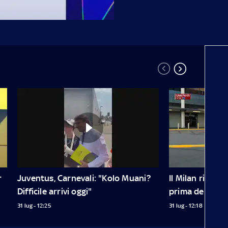
 
Juventus, Carnevali: "Kolo Muani? 
Il Milan ricorda 
Difficile arrivi oggi"
prima dell'all
31 lug - 12:25
31 lug - 12:18