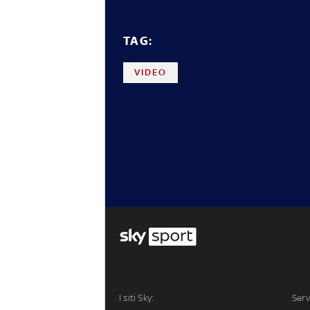
TAG:
VIDEO
I siti Sky:
Serv