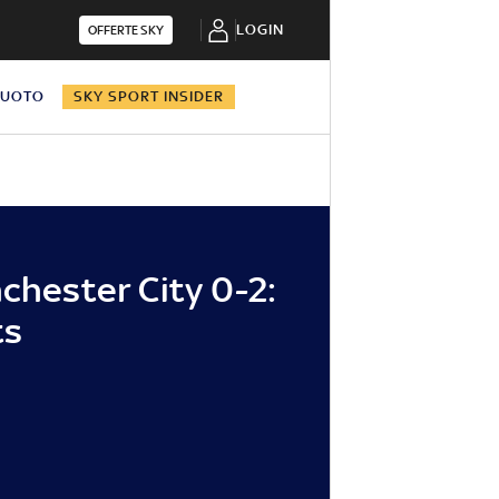
LOGIN
OFFERTE SKY
NUOTO
SKY SPORT INSIDER
nchester City 0-2:
ts