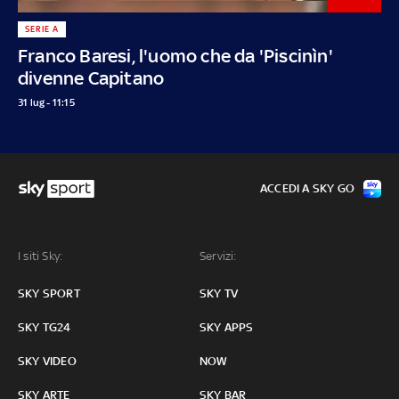
SERIE A
Franco Baresi, l'uomo che da 'Piscinìn'
divenne Capitano
31 lug - 11:15
ACCEDI A SKY GO
I siti Sky:
Servizi:
SKY SPORT
SKY TV
SKY TG24
SKY APPS
SKY VIDEO
NOW
SKY ARTE
SKY BAR