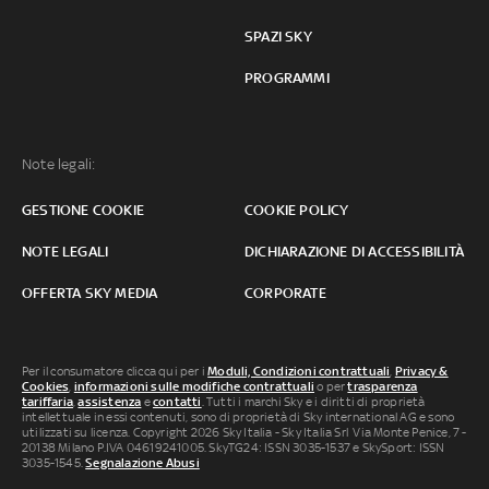
SPAZI SKY
PROGRAMMI
Note legali:
GESTIONE COOKIE
COOKIE POLICY
NOTE LEGALI
DICHIARAZIONE DI ACCESSIBILITÀ
OFFERTA SKY MEDIA
CORPORATE
Per il consumatore clicca qui per i
Moduli, Condizioni contrattuali
,
Privacy &
Cookies
,
informazioni sulle modifiche contrattuali
o per
trasparenza
tariffaria
,
assistenza
e
contatti
. Tutti i marchi Sky e i diritti di proprietà
intellettuale in essi contenuti, sono di proprietà di Sky international AG e sono
utilizzati su licenza. Copyright 2026 Sky Italia - Sky Italia Srl Via Monte Penice, 7 -
20138 Milano P.IVA 04619241005. SkyTG24: ISSN 3035-1537 e SkySport: ISSN
3035-1545.
Segnalazione Abusi