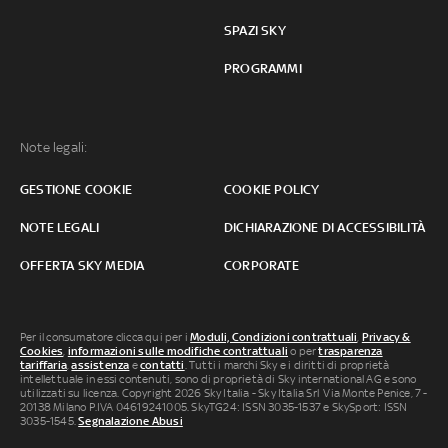
SPAZI SKY
PROGRAMMI
Note legali:
GESTIONE COOKIE
COOKIE POLICY
NOTE LEGALI
DICHIARAZIONE DI ACCESSIBILITÀ
OFFERTA SKY MEDIA
CORPORATE
Per il consumatore clicca qui per i
Moduli, Condizioni contrattuali
,
Privacy &
Cookies
,
informazioni sulle modifiche contrattuali
o per
trasparenza
tariffaria
,
assistenza
e
contatti
. Tutti i marchi Sky e i diritti di proprietà
intellettuale in essi contenuti, sono di proprietà di Sky international AG e sono
utilizzati su licenza. Copyright 2026 Sky Italia - Sky Italia Srl Via Monte Penice, 7 -
20138 Milano P.IVA 04619241005. SkyTG24: ISSN 3035-1537 e SkySport: ISSN
3035-1545.
Segnalazione Abusi