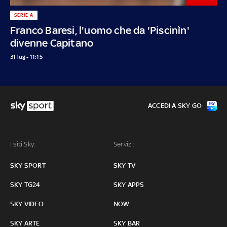
SERIE A
Franco Baresi, l'uomo che da 'Piscinìn'
divenne Capitano
31 lug - 11:15
ACCEDI A SKY GO
I siti Sky:
Servizi:
SKY SPORT
SKY TV
SKY TG24
SKY APPS
SKY VIDEO
NOW
SKY ARTE
SKY BAR