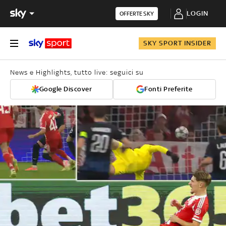
LOGIN
OFFERTE SKY
SKY SPORT INSIDER
News e Highlights, tutto live: seguici su
Google Discover
Fonti Preferite