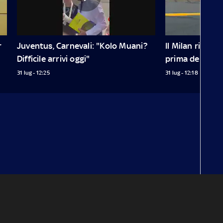
 
Juventus, Carnevali: "Kolo Muani? 
Il Milan ricorda 
Difficile arrivi oggi"
prima dell'all
31 lug - 12:25
31 lug - 12:18