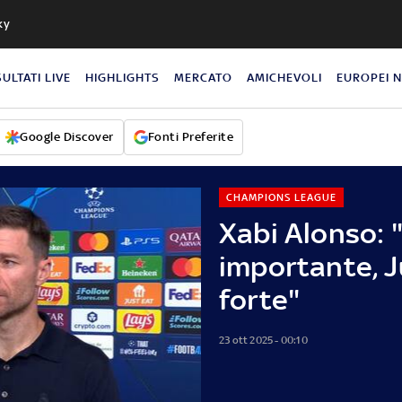
ky
SULTATI LIVE
HIGHLIGHTS
MERCATO
AMICHEVOLI
EUROPEI 
Google Discover
Fonti Preferite
CHAMPIONS LEAGUE
Xabi Alonso: "
importante, 
forte"
23 ott 2025 - 00:10