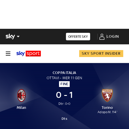
LOGIN
OFFERTE SKY
SKY SPORT INSIDER
COPPA ITALIA
OTTAVI - MER 11 GEN
FINE
0 - 1
Dtr: 0-0
Milan
Torino
Adopo M. 114'
Dts