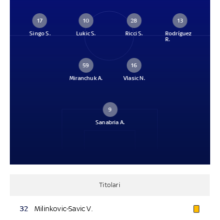
17
10
28
13
Singo S.
Lukic S.
Ricci S.
Rodríguez
R.
59
16
Miranchuk A.
Vlasic N.
9
Sanabria A.
Titolari
32
Milinkovic-Savic V.