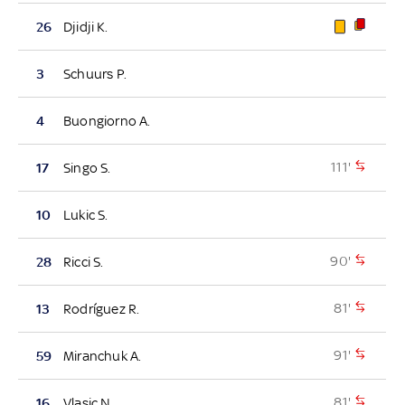
26
Djidji K.
3
Schuurs P.
4
Buongiorno A.
111'
17
Singo S.
10
Lukic S.
90'
28
Ricci S.
81'
13
Rodríguez R.
91'
59
Miranchuk A.
81'
16
Vlasic N.