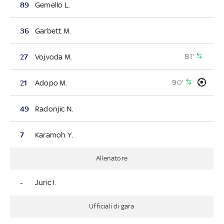
89
Gemello L.
36
Garbett M.
81'
27
Vojvoda M.
90'
21
Adopo M.
49
Radonjic N.
7
Karamoh Y.
Allenatore
-
Juric I.
Ufficiali di gara