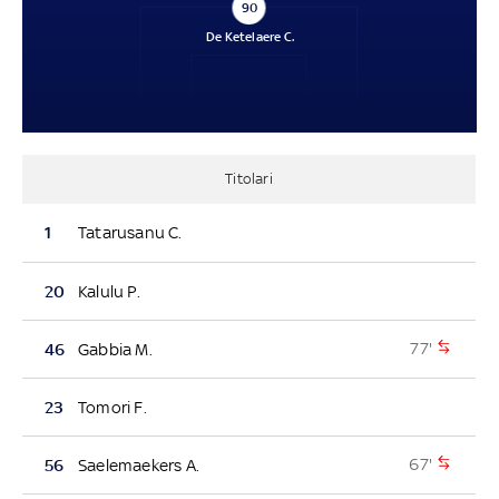
90
De Ketelaere C.
Titolari
1
Tatarusanu C.
20
Kalulu P.
77'
46
Gabbia M.
23
Tomori F.
67'
56
Saelemaekers A.