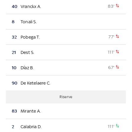
83'
40
Vranckx A.
8
Tonali S.
77'
32
Pobega T.
111'
21
Dest S.
67'
10
Díaz B.
90
De Ketelaere C.
Riserve
83
Mirante A.
111'
2
Calabria D.