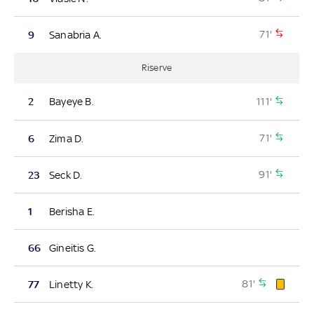
71'
9
Sanabria A.
Riserve
111'
2
Bayeye B.
71'
6
Zima D.
91'
23
Seck D.
1
Berisha E.
66
Gineitis G.
81'
77
Linetty K.