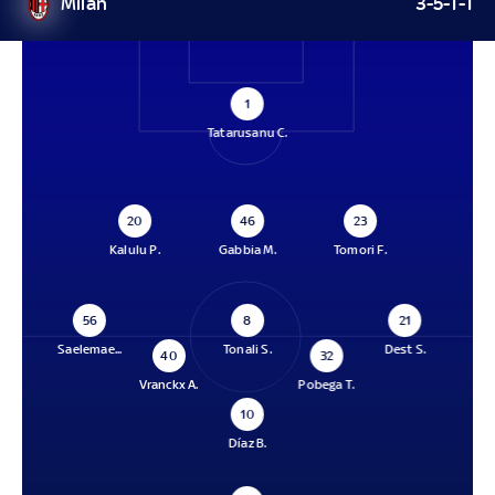
Milan
3-5-1-1
1
Tatarusanu C.
20
46
23
Kalulu P.
Gabbia M.
Tomori F.
56
8
21
Saelemae...
Tonali S.
Dest S.
40
32
Vranckx A.
Pobega T.
10
Díaz B.