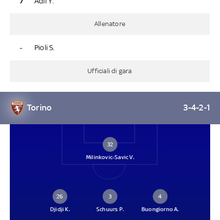
7
Adli Y.
Allenatore
-
Pioli S.
Ufficiali di gara
Torino
3-4-2-1
32
Milinkovic-Savic V.
26
3
4
Djidji K.
Schuurs P.
Buongiorno A.