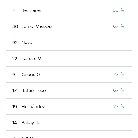
83'
4
Bennacer I.
67'
30
Junior Messias
92
Nava L.
22
Lazetic M.
77'
9
Giroud O.
67'
17
Rafael Leão
77'
19
Hernández T.
14
Bakayoko T.