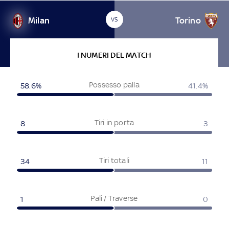
Milan
Torino
VS
I NUMERI DEL MATCH
Possesso palla
58.6%
41.4%
Tiri in porta
8
3
Tiri totali
34
11
Pali / Traverse
1
0