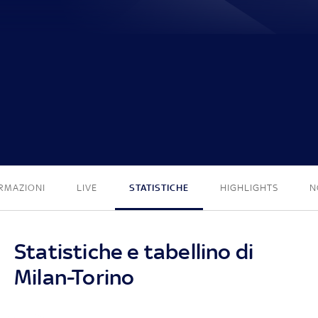
0 - 1
RMAZIONI
LIVE
STATISTICHE
HIGHLIGHTS
N
Statistiche e tabellino di
Milan-Torino