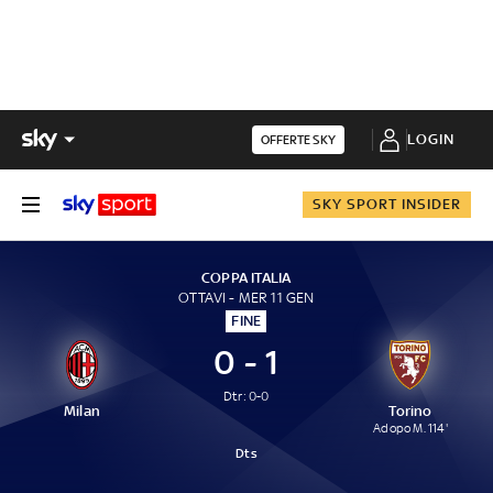
LOGIN
OFFERTE SKY
SKY SPORT INSIDER
COPPA ITALIA
OTTAVI - MER 11 GEN
FINE
0 - 1
Dtr: 0-0
Milan
Torino
Adopo M. 114'
Dts