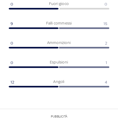
Fuori gioco
0
0
Falli commessi
9
15
Ammonizioni
0
2
Espulsioni
0
1
Angoli
12
4
PUBBLICITÀ