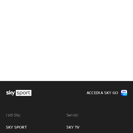
ACCEDI A SKY GO
I siti Sky:
Servizi:
SKY SPORT
SKY TV