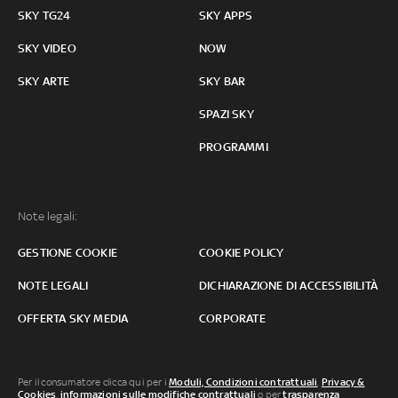
SKY TG24
SKY APPS
SKY VIDEO
NOW
SKY ARTE
SKY BAR
SPAZI SKY
PROGRAMMI
Note legali:
GESTIONE COOKIE
COOKIE POLICY
NOTE LEGALI
DICHIARAZIONE DI ACCESSIBILITÀ
OFFERTA SKY MEDIA
CORPORATE
Per il consumatore clicca qui per i
Moduli, Condizioni contrattuali
,
Privacy &
Cookies
,
informazioni sulle modifiche contrattuali
o per
trasparenza